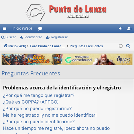
Inicio (Web)
nl
Buscar
Identificarse
or
Registrarse
de
eg
B
ac
Inicio (Web)
os
Foro Punta de Lanza Wargames
Preguntas Frecuentes
nti
ist
u
es
fic
ra
s
rá
ar
rs
c
Preguntas Frecuentes
a
pi
se
e
r
do
Problemas acerca de la identificación y el registro
s
¿Por qué me tengo que registrar?
¿Qué es COPPA? (APPCO)
¿Por qué no puedo registrarme?
Me he registrado ¡y no me puedo identificar!
¿Por qué no puedo identificarme?
Hace un tiempo me registré, ¡pero ahora no puedo