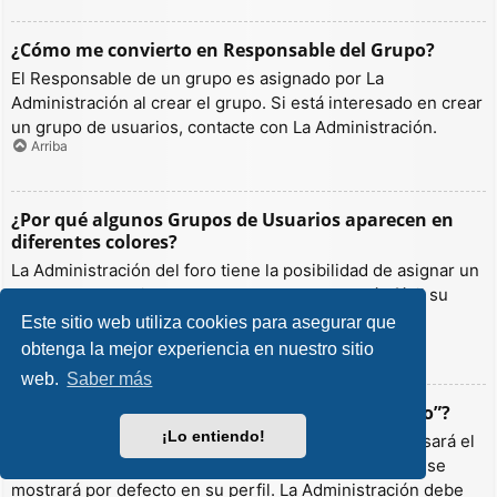
¿Cómo me convierto en Responsable del Grupo?
El Responsable de un grupo es asignado por La
Administración al crear el grupo. Si está interesado en crear
un grupo de usuarios, contacte con La Administración.
Arriba
¿Por qué algunos Grupos de Usuarios aparecen en
diferentes colores?
La Administración del foro tiene la posibilidad de asignar un
color a los usuarios de un grupo para hacer más fácil su
identificación.
Este sitio web utiliza cookies para asegurar que
Arriba
obtenga la mejor experiencia en nuestro sitio
web.
Saber más
¿Qué es un “Grupo de Usuarios predeterminado”?
¡Lo entiendo!
Si es miembro de más de un grupo por defecto, se usará el
“predeterminado” para determinar qué color y rango se
mostrará por defecto en su perfil. La Administración debe