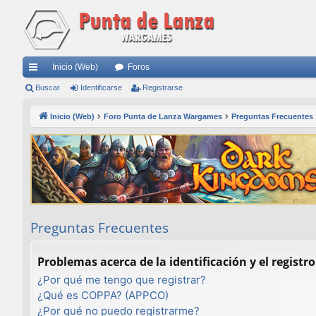
Inicio (Web)
Foros
nl
Buscar
Identificarse
Registrarse
ac
Inicio (Web)
Foro Punta de Lanza Wargames
Preguntas Frecuentes
es
rá
pi
do
s
Preguntas Frecuentes
Problemas acerca de la identificación y el registro
¿Por qué me tengo que registrar?
¿Qué es COPPA? (APPCO)
¿Por qué no puedo registrarme?