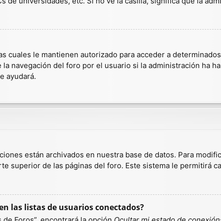
 de universidades, etc. Si no ve la casilla, significa que la admi
as cuales le mantienen autorizado para acceder a determinados r
a navegación del foro por el usuario si la administración ha hab
te ayudará.
aciones están archivados en nuestra base de datos. Para modific
te superior de las páginas del foro. Este sistema le permitirá c
n las listas de usuarios conectados?
 de Foros”, encontrará la opción
Ocultar mi estado de conexión