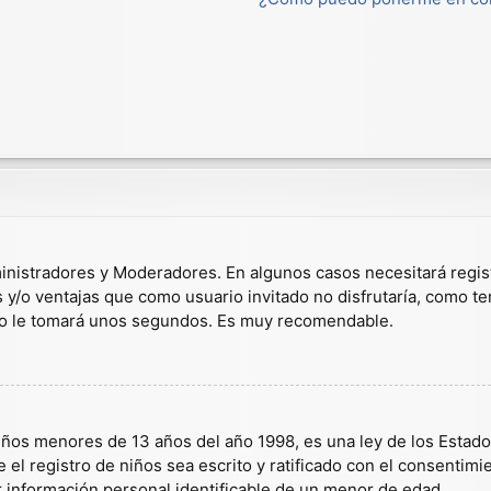
dministradores y Moderadores. En algunos casos necesitará regis
s y/o ventajas que como usuario invitado no disfrutaría, como t
solo le tomará unos segundos. Es muy recomendable.
s menores de 13 años del año 1998, es una ley de los Estados U
 el registro de niños sea escrito y ratificado con el consentim
r información personal identificable de un menor de edad.