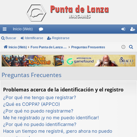
Inicio (Web)
nl
Buscar
Identificarse
or
Registrarse
de
eg
B
ac
Inicio (Web)
os
Foro Punta de Lanza Wargames
Preguntas Frecuentes
nti
ist
u
es
fic
ra
s
rá
ar
rs
c
Preguntas Frecuentes
a
pi
se
e
r
do
Problemas acerca de la identificación y el registro
s
¿Por qué me tengo que registrar?
¿Qué es COPPA? (APPCO)
¿Por qué no puedo registrarme?
Me he registrado ¡y no me puedo identificar!
¿Por qué no puedo identificarme?
Hace un tiempo me registré, ¡pero ahora no puedo