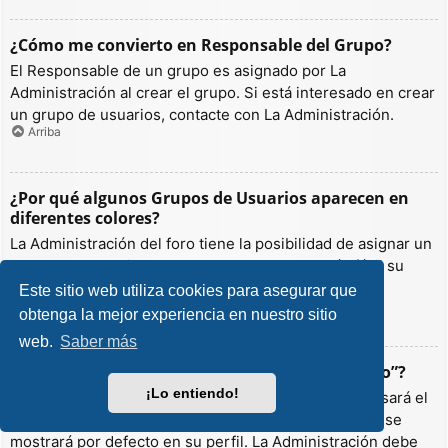
¿Cómo me convierto en Responsable del Grupo?
El Responsable de un grupo es asignado por La
Administración al crear el grupo. Si está interesado en crear
un grupo de usuarios, contacte con La Administración.
Arriba
¿Por qué algunos Grupos de Usuarios aparecen en
diferentes colores?
La Administración del foro tiene la posibilidad de asignar un
color a los usuarios de un grupo para hacer más fácil su
identificación.
Este sitio web utiliza cookies para asegurar que
Arriba
obtenga la mejor experiencia en nuestro sitio
web.
Saber más
¿Qué es un “Grupo de Usuarios predeterminado”?
¡Lo entiendo!
Si es miembro de más de un grupo por defecto, se usará el
“predeterminado” para determinar qué color y rango se
mostrará por defecto en su perfil. La Administración debe