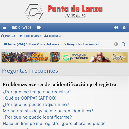
Inicio (Web)
nl
Buscar
Identificarse
or
Registrarse
de
eg
B
ac
Inicio (Web)
os
Foro Punta de Lanza Wargames
Preguntas Frecuentes
nti
ist
u
es
fic
ra
s
rá
ar
rs
c
Preguntas Frecuentes
a
pi
se
e
r
do
Problemas acerca de la identificación y el registro
s
¿Por qué me tengo que registrar?
¿Qué es COPPA? (APPCO)
¿Por qué no puedo registrarme?
Me he registrado ¡y no me puedo identificar!
¿Por qué no puedo identificarme?
Hace un tiempo me registré, ¡pero ahora no puedo