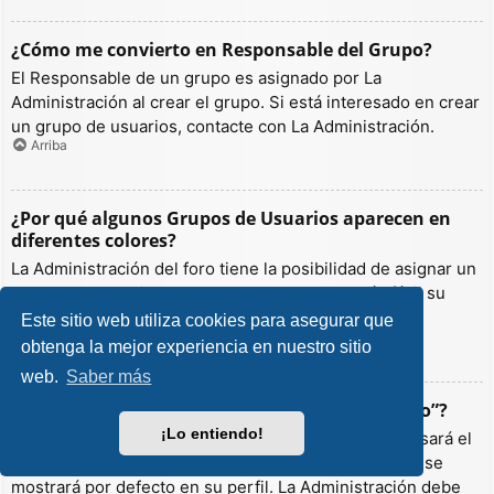
¿Cómo me convierto en Responsable del Grupo?
El Responsable de un grupo es asignado por La
Administración al crear el grupo. Si está interesado en crear
un grupo de usuarios, contacte con La Administración.
Arriba
¿Por qué algunos Grupos de Usuarios aparecen en
diferentes colores?
La Administración del foro tiene la posibilidad de asignar un
color a los usuarios de un grupo para hacer más fácil su
identificación.
Este sitio web utiliza cookies para asegurar que
Arriba
obtenga la mejor experiencia en nuestro sitio
web.
Saber más
¿Qué es un “Grupo de Usuarios predeterminado”?
¡Lo entiendo!
Si es miembro de más de un grupo por defecto, se usará el
“predeterminado” para determinar qué color y rango se
mostrará por defecto en su perfil. La Administración debe