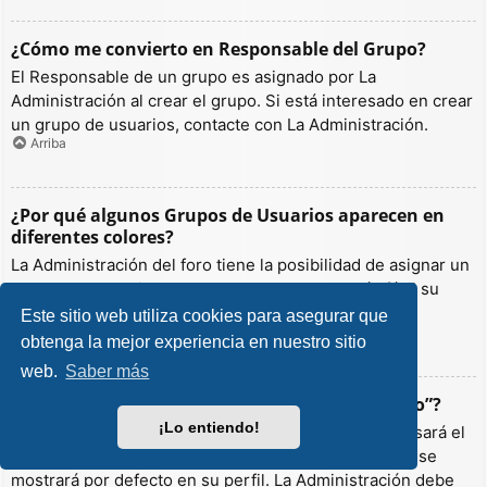
¿Cómo me convierto en Responsable del Grupo?
El Responsable de un grupo es asignado por La
Administración al crear el grupo. Si está interesado en crear
un grupo de usuarios, contacte con La Administración.
Arriba
¿Por qué algunos Grupos de Usuarios aparecen en
diferentes colores?
La Administración del foro tiene la posibilidad de asignar un
color a los usuarios de un grupo para hacer más fácil su
identificación.
Este sitio web utiliza cookies para asegurar que
Arriba
obtenga la mejor experiencia en nuestro sitio
web.
Saber más
¿Qué es un “Grupo de Usuarios predeterminado”?
¡Lo entiendo!
Si es miembro de más de un grupo por defecto, se usará el
“predeterminado” para determinar qué color y rango se
mostrará por defecto en su perfil. La Administración debe