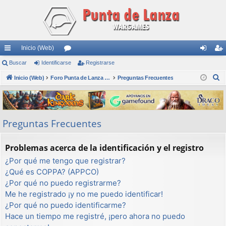
Inicio (Web)
nl
Buscar
Identificarse
or
Registrarse
de
eg
B
ac
Inicio (Web)
os
Foro Punta de Lanza Wargames
Preguntas Frecuentes
nti
ist
u
es
fic
ra
s
rá
ar
rs
c
Preguntas Frecuentes
a
pi
se
e
r
do
Problemas acerca de la identificación y el registro
s
¿Por qué me tengo que registrar?
¿Qué es COPPA? (APPCO)
¿Por qué no puedo registrarme?
Me he registrado ¡y no me puedo identificar!
¿Por qué no puedo identificarme?
Hace un tiempo me registré, ¡pero ahora no puedo