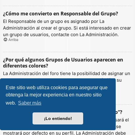
¿Cómo me convierto en Responsable del Grupo?
El Responsable de un grupo es asignado por La
Administración al crear el grupo. Si está interesado en crear
un grupo de usuarios, contacte con La Administración.
Arriba
¿Por qué algunos Grupos de Usuarios aparecen en
diferentes colores?
La Administración del foro tiene la posibilidad de asignar un
color a los usuarios de un grupo para hacer más fácil su
identificación.
Este sitio web utiliza cookies para asegurar que
Arriba
obtenga la mejor experiencia en nuestro sitio
web.
Saber más
¿Qué es un “Grupo de Usuarios predeterminado”?
¡Lo entiendo!
Si es miembro de más de un grupo por defecto, se usará el
“predeterminado” para determinar qué color y rango se
mostrará por defecto en su perfil. La Administración debe