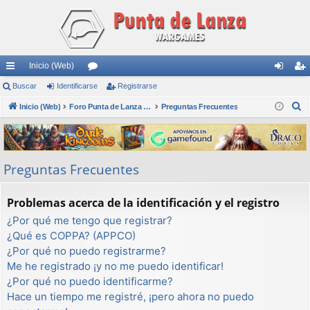
Inicio (Web)
nl
Buscar
Identificarse
or
Registrarse
de
eg
B
ac
Inicio (Web)
os
Foro Punta de Lanza Wargames
Preguntas Frecuentes
nti
ist
u
es
fic
ra
s
rá
ar
rs
c
Preguntas Frecuentes
a
pi
se
e
r
do
Problemas acerca de la identificación y el registro
s
¿Por qué me tengo que registrar?
¿Qué es COPPA? (APPCO)
¿Por qué no puedo registrarme?
Me he registrado ¡y no me puedo identificar!
¿Por qué no puedo identificarme?
Hace un tiempo me registré, ¡pero ahora no puedo