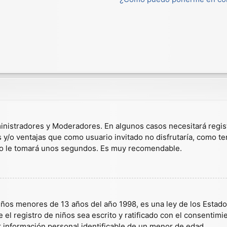
dministradores y Moderadores. En algunos casos necesitará regis
s y/o ventajas que como usuario invitado no disfrutaría, como t
solo le tomará unos segundos. Es muy recomendable.
s menores de 13 años del año 1998, es una ley de los Estados U
 el registro de niños sea escrito y ratificado con el consentim
r información personal identificable de un menor de edad.