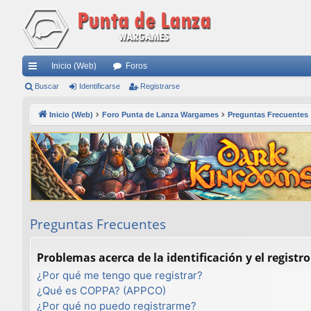
Inicio (Web)
Foros
nl
Buscar
Identificarse
Registrarse
ac
Inicio (Web)
Foro Punta de Lanza Wargames
Preguntas Frecuentes
es
rá
pi
do
s
Preguntas Frecuentes
Problemas acerca de la identificación y el registro
¿Por qué me tengo que registrar?
¿Qué es COPPA? (APPCO)
¿Por qué no puedo registrarme?