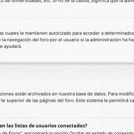
 de universidades, etc. Si no ve la casilla, significa que la admi
as cuales le mantienen autorizado para acceder a determinados r
a navegación del foro por el usuario si la administración ha hab
te ayudará.
aciones están archivados en nuestra base de datos. Para modific
te superior de las páginas del foro. Este sistema le permitirá c
n las listas de usuarios conectados?
 de Foros”, encontrará la opción
Ocultar mi estado de conexión