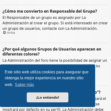
¿Cómo me convierto en Responsable del Grupo?
El Responsable de un grupo es asignado por La
Administración al crear el grupo. Si está interesado en crear
un grupo de usuarios, contacte con La Administración.
Arriba
¿Por qué algunos Grupos de Usuarios aparecen en
diferentes colores?
La Administración del foro tiene la posibilidad de asignar un
color a los usuarios de un grupo para hacer más fácil su
identificación.
Este sitio web utiliza cookies para asegurar que
Arriba
obtenga la mejor experiencia en nuestro sitio
web.
Saber más
¿Qué es un “Grupo de Usuarios predeterminado”?
¡Lo entiendo!
Si es miembro de más de un grupo por defecto, se usará el
“predeterminado” para determinar qué color y rango se
mostrará por defecto en su perfil. La Administración debe