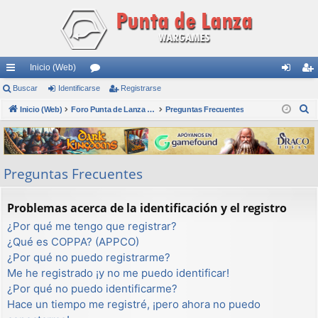
Inicio (Web)
nl
Buscar
Identificarse
or
Registrarse
de
eg
B
ac
Inicio (Web)
os
Foro Punta de Lanza Wargames
Preguntas Frecuentes
nti
ist
u
es
fic
ra
s
rá
ar
rs
c
Preguntas Frecuentes
a
pi
se
e
r
do
Problemas acerca de la identificación y el registro
s
¿Por qué me tengo que registrar?
¿Qué es COPPA? (APPCO)
¿Por qué no puedo registrarme?
Me he registrado ¡y no me puedo identificar!
¿Por qué no puedo identificarme?
Hace un tiempo me registré, ¡pero ahora no puedo