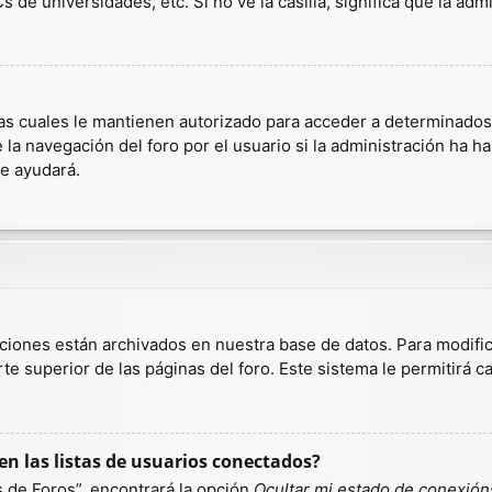
 de universidades, etc. Si no ve la casilla, significa que la admi
as cuales le mantienen autorizado para acceder a determinados r
a navegación del foro por el usuario si la administración ha hab
te ayudará.
aciones están archivados en nuestra base de datos. Para modific
te superior de las páginas del foro. Este sistema le permitirá c
n las listas de usuarios conectados?
 de Foros”, encontrará la opción
Ocultar mi estado de conexión