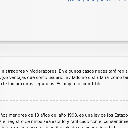
dministradores y Moderadores. En algunos casos necesitará regis
s y/o ventajas que como usuario invitado no disfrutaría, como t
solo le tomará unos segundos. Es muy recomendable.
s menores de 13 años del año 1998, es una ley de los Estados U
 el registro de niños sea escrito y ratificado con el consentim
r información personal identificable de un menor de edad.