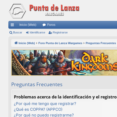
Inicio (Web)
Foros
nl
Buscar
Identificarse
Registrarse
ac
Inicio (Web)
Foro Punta de Lanza Wargames
Preguntas Frecuentes
es
rá
pi
do
s
Preguntas Frecuentes
Problemas acerca de la identificación y el registro
¿Por qué me tengo que registrar?
¿Qué es COPPA? (APPCO)
¿Por qué no puedo registrarme?