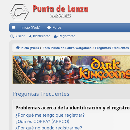
Inicio (Web)
Foros
nl
Buscar
Identificarse
Registrarse
ac
Inicio (Web)
Foro Punta de Lanza Wargames
Preguntas Frecuentes
es
rá
pi
do
s
Preguntas Frecuentes
Problemas acerca de la identificación y el registro
¿Por qué me tengo que registrar?
¿Qué es COPPA? (APPCO)
¿Por qué no puedo registrarme?