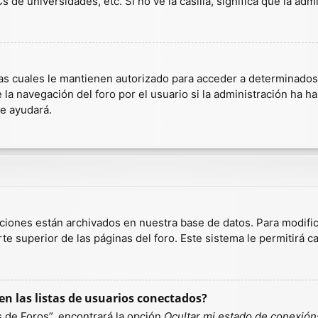
 de universidades, etc. Si no ve la casilla, significa que la admi
as cuales le mantienen autorizado para acceder a determinados r
a navegación del foro por el usuario si la administración ha hab
te ayudará.
aciones están archivados en nuestra base de datos. Para modific
te superior de las páginas del foro. Este sistema le permitirá c
n las listas de usuarios conectados?
 de Foros”, encontrará la opción
Ocultar mi estado de conexión