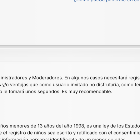
dministradores y Moderadores. En algunos casos necesitará regis
s y/o ventajas que como usuario invitado no disfrutaría, como t
solo le tomará unos segundos. Es muy recomendable.
s menores de 13 años del año 1998, es una ley de los Estados U
 el registro de niños sea escrito y ratificado con el consentim
r información personal identificable de un menor de edad.