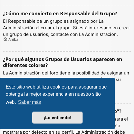
¿Cómo me convierto en Responsable del Grupo?
El Responsable de un grupo es asignado por La
Administración al crear el grupo. Si está interesado en crear
un grupo de usuarios, contacte con La Administración.
Arriba
¿Por qué algunos Grupos de Usuarios aparecen en
diferentes colores?
La Administración del foro tiene la posibilidad de asignar un
color a los usuarios de un grupo para hacer más fácil su
identificación.
Este sitio web utiliza cookies para asegurar que
Arriba
obtenga la mejor experiencia en nuestro sitio
web.
Saber más
¿Qué es un “Grupo de Usuarios predeterminado”?
¡Lo entiendo!
Si es miembro de más de un grupo por defecto, se usará el
“predeterminado” para determinar qué color y rango se
mostrará por defecto en su perfil. La Administración debe