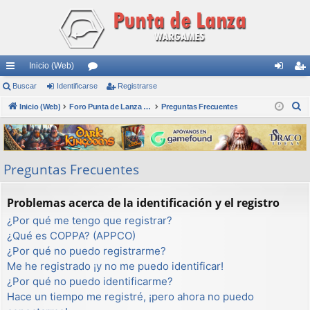
Inicio (Web)
nl
Buscar
Identificarse
or
Registrarse
de
eg
B
ac
Inicio (Web)
os
Foro Punta de Lanza Wargames
Preguntas Frecuentes
nti
ist
u
es
fic
ra
s
rá
ar
rs
c
Preguntas Frecuentes
a
pi
se
e
r
do
Problemas acerca de la identificación y el registro
s
¿Por qué me tengo que registrar?
¿Qué es COPPA? (APPCO)
¿Por qué no puedo registrarme?
Me he registrado ¡y no me puedo identificar!
¿Por qué no puedo identificarme?
Hace un tiempo me registré, ¡pero ahora no puedo