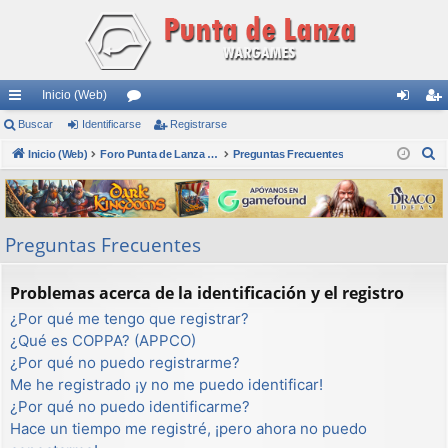
Inicio (Web)
nl
Buscar
Identificarse
or
Registrarse
de
eg
B
ac
Inicio (Web)
os
Foro Punta de Lanza Wargames
Preguntas Frecuentes
nti
ist
u
es
fic
ra
s
rá
ar
rs
c
Preguntas Frecuentes
a
pi
se
e
r
do
Problemas acerca de la identificación y el registro
s
¿Por qué me tengo que registrar?
¿Qué es COPPA? (APPCO)
¿Por qué no puedo registrarme?
Me he registrado ¡y no me puedo identificar!
¿Por qué no puedo identificarme?
Hace un tiempo me registré, ¡pero ahora no puedo