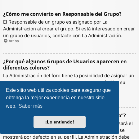
¿Cómo me convierto en Responsable del Grupo?
El Responsable de un grupo es asignado por La
Administración al crear el grupo. Si está interesado en crear
un grupo de usuarios, contacte con La Administración.
Arriba
¿Por qué algunos Grupos de Usuarios aparecen en
diferentes colores?
La Administración del foro tiene la posibilidad de asignar un
color a los usuarios de un grupo para hacer más fácil su
identificación.
Este sitio web utiliza cookies para asegurar que
Arriba
obtenga la mejor experiencia en nuestro sitio
web.
Saber más
¿Qué es un “Grupo de Usuarios predeterminado”?
¡Lo entiendo!
Si es miembro de más de un grupo por defecto, se usará el
“predeterminado” para determinar qué color y rango se
mostrará por defecto en su perfil. La Administración debe