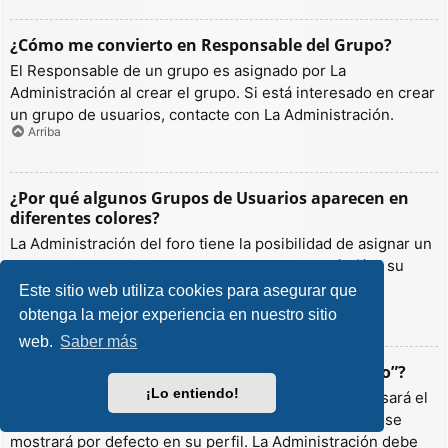
¿Cómo me convierto en Responsable del Grupo?
El Responsable de un grupo es asignado por La
Administración al crear el grupo. Si está interesado en crear
un grupo de usuarios, contacte con La Administración.
Arriba
¿Por qué algunos Grupos de Usuarios aparecen en
diferentes colores?
La Administración del foro tiene la posibilidad de asignar un
color a los usuarios de un grupo para hacer más fácil su
identificación.
Este sitio web utiliza cookies para asegurar que
Arriba
obtenga la mejor experiencia en nuestro sitio
web.
Saber más
¿Qué es un “Grupo de Usuarios predeterminado”?
¡Lo entiendo!
Si es miembro de más de un grupo por defecto, se usará el
“predeterminado” para determinar qué color y rango se
mostrará por defecto en su perfil. La Administración debe