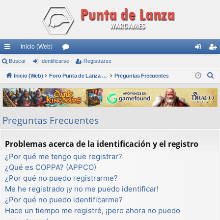
Inicio (Web)
nl
Buscar
Identificarse
or
Registrarse
de
eg
B
ac
Inicio (Web)
os
Foro Punta de Lanza Wargames
Preguntas Frecuentes
nti
ist
u
es
fic
ra
s
rá
ar
rs
c
Preguntas Frecuentes
a
pi
se
e
r
do
Problemas acerca de la identificación y el registro
s
¿Por qué me tengo que registrar?
¿Qué es COPPA? (APPCO)
¿Por qué no puedo registrarme?
Me he registrado ¡y no me puedo identificar!
¿Por qué no puedo identificarme?
Hace un tiempo me registré, ¡pero ahora no puedo