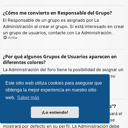
¿Cómo me convierto en Responsable del Grupo?
El Responsable de un grupo es asignado por La
Administración al crear el grupo. Si está interesado en crear
un grupo de usuarios, contacte con La Administración.
Arriba
¿Por qué algunos Grupos de Usuarios aparecen en
diferentes colores?
La Administración del foro tiene la posibilidad de asignar un
color a los usuarios de un grupo para hacer más fácil su
identificación.
Este sitio web utiliza cookies para asegurar que
Arriba
obtenga la mejor experiencia en nuestro sitio
web.
Saber más
¿Qué es un “Grupo de Usuarios predeterminado”?
¡Lo entiendo!
Si es miembro de más de un grupo por defecto, se usará el
“predeterminado” para determinar qué color y rango se
mostrará por defecto en su perfil. La Administración debe