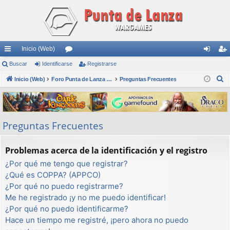
Inicio (Web)
nl
Buscar
Identificarse
or
Registrarse
de
eg
B
ac
Inicio (Web)
os
Foro Punta de Lanza Wargames
Preguntas Frecuentes
nti
ist
u
es
fic
ra
s
rá
ar
rs
c
Preguntas Frecuentes
a
pi
se
e
r
do
Problemas acerca de la identificación y el registro
s
¿Por qué me tengo que registrar?
¿Qué es COPPA? (APPCO)
¿Por qué no puedo registrarme?
Me he registrado ¡y no me puedo identificar!
¿Por qué no puedo identificarme?
Hace un tiempo me registré, ¡pero ahora no puedo