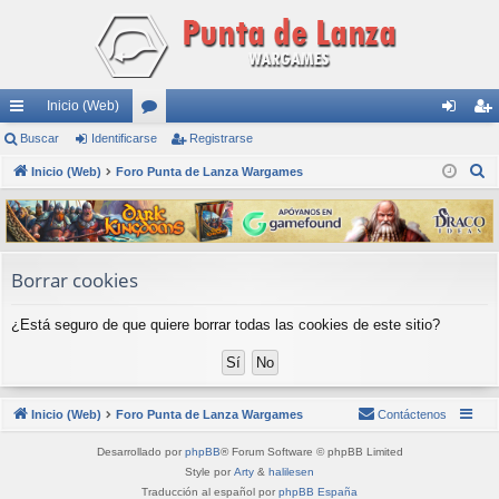
Inicio (Web)
nl
Buscar
Identificarse
or
Registrarse
de
eg
B
ac
Inicio (Web)
Foro Punta de Lanza Wargames
os
nti
ist
u
es
fic
ra
s
rá
ar
rs
c
a
pi
se
e
Borrar cookies
r
do
¿Está seguro de que quiere borrar todas las cookies de este sitio?
s
Inicio (Web)
Foro Punta de Lanza Wargames
Contáctenos
Desarrollado por
phpBB
® Forum Software © phpBB Limited
Style por
Arty
&
halilesen
Traducción al español por
phpBB España