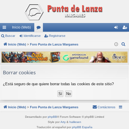
Inicio (Web)
nl
Buscar
Identificarse
or
Registrarse
de
eg
B
ac
Inicio (Web)
Foro Punta de Lanza Wargames
os
nti
ist
u
es
fic
ra
s
rá
ar
rs
c
a
pi
se
e
Borrar cookies
r
do
¿Está seguro de que quiere borrar todas las cookies de este sitio?
s
Inicio (Web)
Foro Punta de Lanza Wargames
Contáctenos
Desarrollado por
phpBB
® Forum Software © phpBB Limited
Style por
Arty
&
halilesen
Traducción al español por
phpBB España