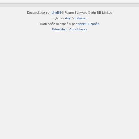
Desarrollado por
phpBB
® Forum Software © phpBB Limited
Style por
Arty
&
halilesen
Traducción al español por
phpBB España
Privacidad
|
Condiciones