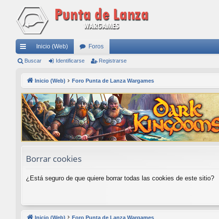
Inicio (Web)
Foros
nl
Buscar
Identificarse
Registrarse
ac
Inicio (Web)
Foro Punta de Lanza Wargames
es
rá
pi
do
s
Borrar cookies
¿Está seguro de que quiere borrar todas las cookies de este sitio?
Inicio (Web)
Foro Punta de Lanza Wargames