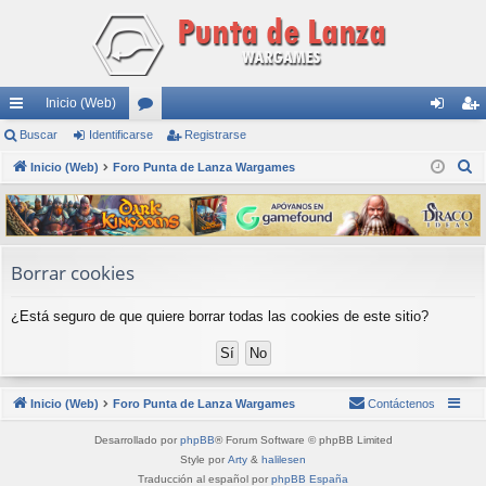
Inicio (Web)
nl
Buscar
Identificarse
or
Registrarse
de
eg
B
ac
Inicio (Web)
Foro Punta de Lanza Wargames
os
nti
ist
u
es
fic
ra
s
rá
ar
rs
c
a
pi
se
e
Borrar cookies
r
do
¿Está seguro de que quiere borrar todas las cookies de este sitio?
s
Inicio (Web)
Foro Punta de Lanza Wargames
Contáctenos
Desarrollado por
phpBB
® Forum Software © phpBB Limited
Style por
Arty
&
halilesen
Traducción al español por
phpBB España