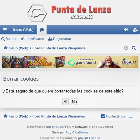
Inicio (Web)
nl
Buscar
Identificarse
or
Registrarse
de
eg
B
ac
Inicio (Web)
Foro Punta de Lanza Wargames
os
nti
ist
u
es
fic
ra
s
rá
ar
rs
c
a
pi
se
e
Borrar cookies
r
do
¿Está seguro de que quiere borrar todas las cookies de este sitio?
s
Inicio (Web)
Foro Punta de Lanza Wargames
Contáctenos
Desarrollado por
phpBB
® Forum Software © phpBB Limited
Style por
Arty
&
halilesen
Traducción al español por
phpBB España