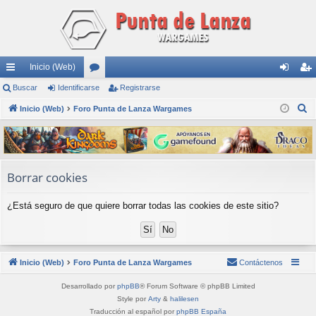
Inicio (Web)
nl
Buscar
Identificarse
or
Registrarse
de
eg
B
ac
Inicio (Web)
Foro Punta de Lanza Wargames
os
nti
ist
u
es
fic
ra
s
rá
ar
rs
c
a
pi
se
e
Borrar cookies
r
do
¿Está seguro de que quiere borrar todas las cookies de este sitio?
s
Inicio (Web)
Foro Punta de Lanza Wargames
Contáctenos
Desarrollado por
phpBB
® Forum Software © phpBB Limited
Style por
Arty
&
halilesen
Traducción al español por
phpBB España