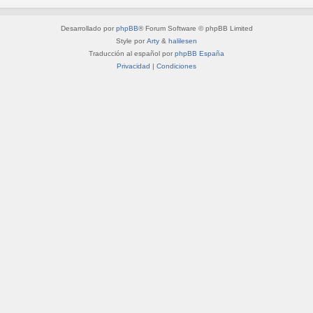
Desarrollado por
phpBB
® Forum Software © phpBB Limited
Style por
Arty
&
halilesen
Traducción al español por
phpBB España
Privacidad
|
Condiciones