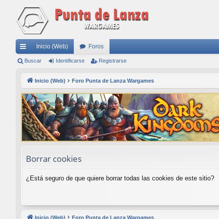
Inicio (Web)
Foros
nl
Buscar
Identificarse
Registrarse
ac
Inicio (Web)
Foro Punta de Lanza Wargames
es
rá
pi
do
s
Borrar cookies
¿Está seguro de que quiere borrar todas las cookies de este sitio?
Inicio (Web)
Foro Punta de Lanza Wargames