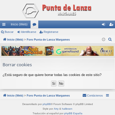
Inicio (Web)
nl
Buscar
Identificarse
or
Registrarse
de
eg
B
ac
Inicio (Web)
Foro Punta de Lanza Wargames
os
nti
ist
u
es
fic
ra
s
rá
ar
rs
c
a
pi
se
e
Borrar cookies
r
do
¿Está seguro de que quiere borrar todas las cookies de este sitio?
s
Inicio (Web)
Foro Punta de Lanza Wargames
Contáctenos
Desarrollado por
phpBB
® Forum Software © phpBB Limited
Style por
Arty
&
halilesen
Traducción al español por
phpBB España