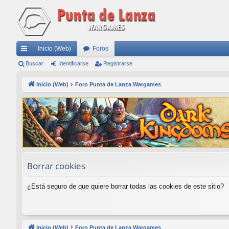
Inicio (Web)
Foros
nl
Buscar
Identificarse
Registrarse
ac
Inicio (Web)
Foro Punta de Lanza Wargames
es
rá
pi
do
s
Borrar cookies
¿Está seguro de que quiere borrar todas las cookies de este sitio?
Inicio (Web)
Foro Punta de Lanza Wargames