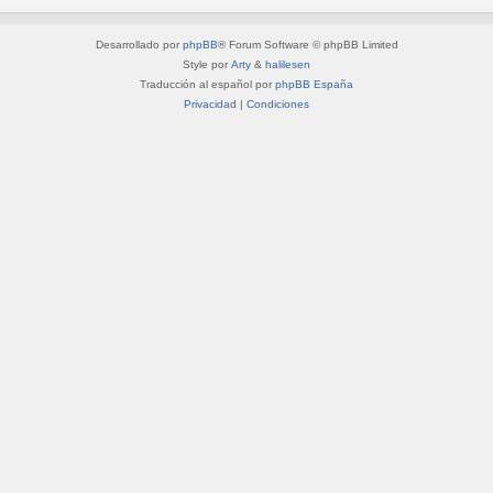
Desarrollado por
phpBB
® Forum Software © phpBB Limited
Style por
Arty
&
halilesen
Traducción al español por
phpBB España
Privacidad
|
Condiciones