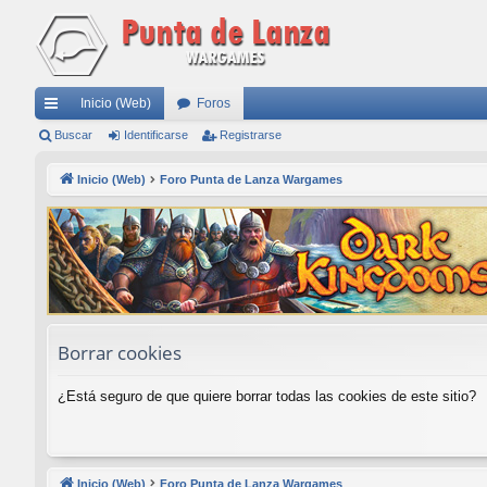
Inicio (Web)
Foros
nl
Buscar
Identificarse
Registrarse
ac
Inicio (Web)
Foro Punta de Lanza Wargames
es
rá
pi
do
s
Borrar cookies
¿Está seguro de que quiere borrar todas las cookies de este sitio?
Inicio (Web)
Foro Punta de Lanza Wargames