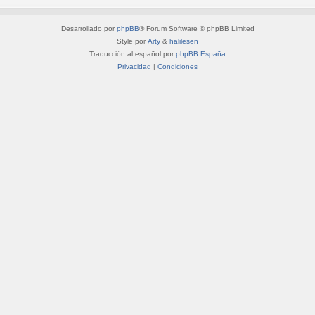
Desarrollado por
phpBB
® Forum Software © phpBB Limited
Style por
Arty
&
halilesen
Traducción al español por
phpBB España
Privacidad
|
Condiciones