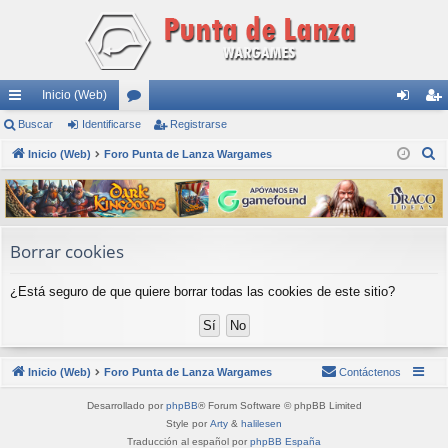
Inicio (Web)
nl
Buscar
Identificarse
or
Registrarse
de
eg
B
ac
Inicio (Web)
Foro Punta de Lanza Wargames
os
nti
ist
u
es
fic
ra
s
rá
ar
rs
c
a
pi
se
e
Borrar cookies
r
do
¿Está seguro de que quiere borrar todas las cookies de este sitio?
s
Inicio (Web)
Foro Punta de Lanza Wargames
Contáctenos
Desarrollado por
phpBB
® Forum Software © phpBB Limited
Style por
Arty
&
halilesen
Traducción al español por
phpBB España