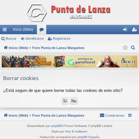
Inicio (Web)
nl
Buscar
Identificarse
or
Registrarse
de
eg
B
ac
Inicio (Web)
Foro Punta de Lanza Wargames
os
nti
ist
u
es
fic
ra
s
rá
ar
rs
c
a
pi
se
e
Borrar cookies
r
do
¿Está seguro de que quiere borrar todas las cookies de este sitio?
s
Inicio (Web)
Foro Punta de Lanza Wargames
Contáctenos
Desarrollado por
phpBB
® Forum Software © phpBB Limited
Style por
Arty
&
halilesen
Traducción al español por
phpBB España