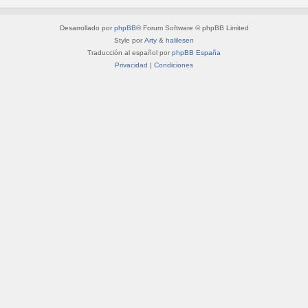
Desarrollado por
phpBB
® Forum Software © phpBB Limited
Style por
Arty
&
halilesen
Traducción al español por
phpBB España
Privacidad
|
Condiciones