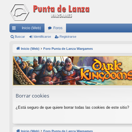
Inicio (Web)
Foros
nl
Buscar
Identificarse
Registrarse
ac
Inicio (Web)
Foro Punta de Lanza Wargames
es
rá
pi
do
s
Borrar cookies
¿Está seguro de que quiere borrar todas las cookies de este sitio?
Inicio (Web)
Foro Punta de Lanza Wargames