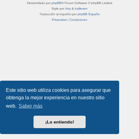
Desarrollado por
phpBB
® Forum Software © phpBB Limited
Style por
Arty
&
halilesen
Traducción al español por
phpBB España
Privacidad
|
Condiciones
Este sitio web utiliza cookies para asegurar que
obtenga la mejor experiencia en nuestro sitio
web.
Saber más
¡Lo entiendo!