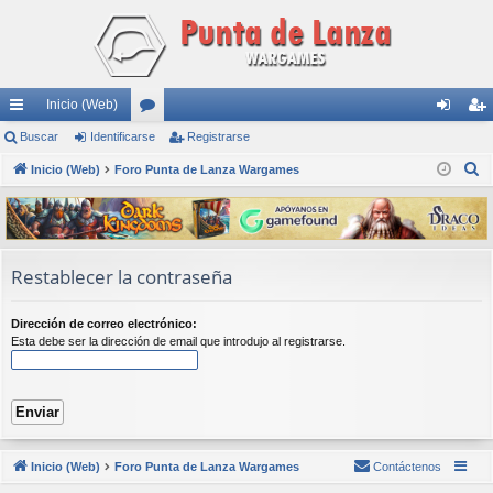
Inicio (Web)
nl
Buscar
Identificarse
or
Registrarse
de
eg
B
ac
Inicio (Web)
Foro Punta de Lanza Wargames
os
nti
ist
u
es
fic
ra
s
rá
ar
rs
c
a
pi
se
e
Restablecer la contraseña
r
do
Dirección de correo electrónico:
s
Esta debe ser la dirección de email que introdujo al registrarse.
Inicio (Web)
Foro Punta de Lanza Wargames
Contáctenos