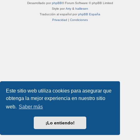
Desarrollado por
phpBB
® Forum Software © phpBB Limited
Style por
Arty
&
halilesen
Traducción al español por
phpBB España
Privacidad
|
Condiciones
Este sitio web utiliza cookies para asegurar que
obtenga la mejor experiencia en nuestro sitio
web.
Saber más
¡Lo entiendo!