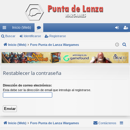
Inicio (Web)
nl
Buscar
Identificarse
or
Registrarse
de
eg
B
ac
Inicio (Web)
Foro Punta de Lanza Wargames
os
nti
ist
u
es
fic
ra
s
rá
ar
rs
c
a
pi
se
e
Restablecer la contraseña
r
do
Dirección de correo electrónico:
s
Esta debe ser la dirección de email que introdujo al registrarse.
Inicio (Web)
Foro Punta de Lanza Wargames
Contáctenos