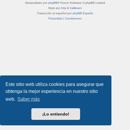
Desarrollado por
phpBB
® Forum Software © phpBB Limited
Style por
Arty
&
halilesen
Traducción al español por
phpBB España
Privacidad
|
Condiciones
Este sitio web utiliza cookies para asegurar que
obtenga la mejor experiencia en nuestro sitio
web.
Saber más
¡Lo entiendo!