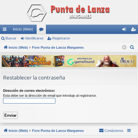
Inicio (Web)
nl
Buscar
Identificarse
or
Registrarse
de
eg
B
ac
Inicio (Web)
Foro Punta de Lanza Wargames
os
nti
ist
u
es
fic
ra
s
rá
ar
rs
c
a
pi
se
e
Restablecer la contraseña
r
do
Dirección de correo electrónico:
s
Esta debe ser la dirección de email que introdujo al registrarse.
Inicio (Web)
Foro Punta de Lanza Wargames
Contáctenos