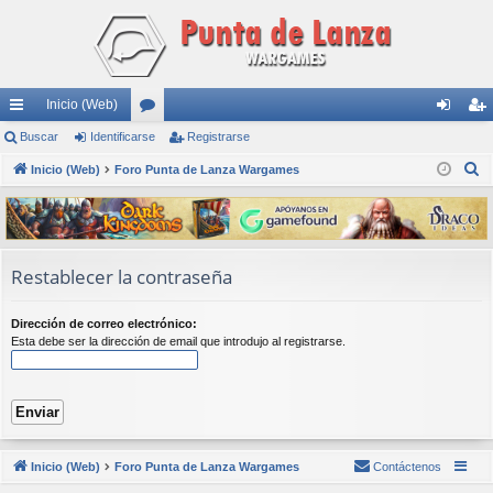
Inicio (Web)
nl
Buscar
Identificarse
or
Registrarse
de
eg
B
ac
Inicio (Web)
Foro Punta de Lanza Wargames
os
nti
ist
u
es
fic
ra
s
rá
ar
rs
c
a
pi
se
e
Restablecer la contraseña
r
do
Dirección de correo electrónico:
s
Esta debe ser la dirección de email que introdujo al registrarse.
Inicio (Web)
Foro Punta de Lanza Wargames
Contáctenos