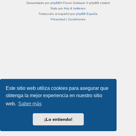
Desarrollado por
phpBB
® Forum Software © phpBB Limited
Style por
Arty
&
halilesen
Traducción al español por
phpBB España
Privacidad
|
Condiciones
Este sitio web utiliza cookies para asegurar que
obtenga la mejor experiencia en nuestro sitio
web.
Saber más
¡Lo entiendo!