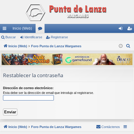
Inicio (Web)
nl
Buscar
Identificarse
or
Registrarse
de
eg
B
ac
Inicio (Web)
Foro Punta de Lanza Wargames
os
nti
ist
u
es
fic
ra
s
rá
ar
rs
c
a
pi
se
e
Restablecer la contraseña
r
do
Dirección de correo electrónico:
s
Esta debe ser la dirección de email que introdujo al registrarse.
Inicio (Web)
Foro Punta de Lanza Wargames
Contáctenos