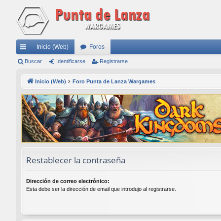
Inicio (Web)
Foros
nl
Buscar
Identificarse
Registrarse
ac
Inicio (Web)
Foro Punta de Lanza Wargames
es
rá
pi
do
s
Restablecer la contraseña
Dirección de correo electrónico:
Esta debe ser la dirección de email que introdujo al registrarse.