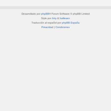
Desarrollado por
phpBB
® Forum Software © phpBB Limited
Style por
Arty
&
halilesen
Traducción al español por
phpBB España
Privacidad
|
Condiciones