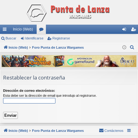
Inicio (Web)
nl
Buscar
Identificarse
or
Registrarse
de
eg
B
ac
Inicio (Web)
Foro Punta de Lanza Wargames
os
nti
ist
u
es
fic
ra
s
rá
ar
rs
c
a
pi
se
e
Restablecer la contraseña
r
do
Dirección de correo electrónico:
s
Esta debe ser la dirección de email que introdujo al registrarse.
Inicio (Web)
Foro Punta de Lanza Wargames
Contáctenos