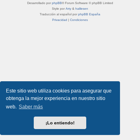
Desarrollado por
phpBB
® Forum Software © phpBB Limited
Style por
Arty
&
halilesen
Traducción al español por
phpBB España
Privacidad
|
Condiciones
Este sitio web utiliza cookies para asegurar que
obtenga la mejor experiencia en nuestro sitio
web.
Saber más
¡Lo entiendo!