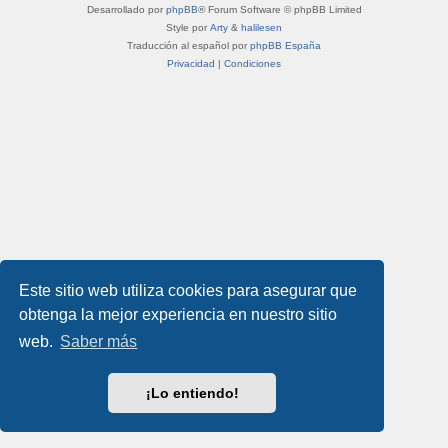
Desarrollado por
phpBB
® Forum Software © phpBB Limited
Style por
Arty
&
halilesen
Traducción al español por
phpBB España
Privacidad
|
Condiciones
Este sitio web utiliza cookies para asegurar que
obtenga la mejor experiencia en nuestro sitio
web.
Saber más
¡Lo entiendo!