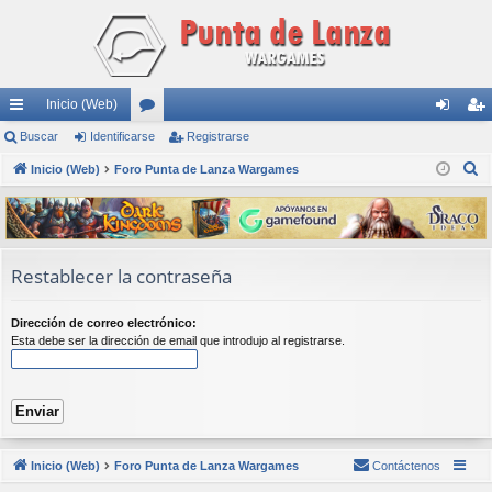
Inicio (Web)
nl
Buscar
Identificarse
or
Registrarse
de
eg
B
ac
Inicio (Web)
Foro Punta de Lanza Wargames
os
nti
ist
u
es
fic
ra
s
rá
ar
rs
c
a
pi
se
e
Restablecer la contraseña
r
do
Dirección de correo electrónico:
s
Esta debe ser la dirección de email que introdujo al registrarse.
Inicio (Web)
Foro Punta de Lanza Wargames
Contáctenos