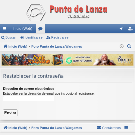
Inicio (Web)
nl
Buscar
Identificarse
or
Registrarse
de
eg
B
ac
Inicio (Web)
Foro Punta de Lanza Wargames
os
nti
ist
u
es
fic
ra
s
rá
ar
rs
c
a
pi
se
e
Restablecer la contraseña
r
do
Dirección de correo electrónico:
s
Esta debe ser la dirección de email que introdujo al registrarse.
Inicio (Web)
Foro Punta de Lanza Wargames
Contáctenos