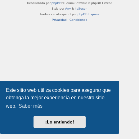
Desarrollado por
phpBB
® Forum Software © phpBB Limited
Style por
Arty
&
halilesen
Traducción al español por
phpBB España
Privacidad
|
Condiciones
Este sitio web utiliza cookies para asegurar que
obtenga la mejor experiencia en nuestro sitio
web.
Saber más
¡Lo entiendo!