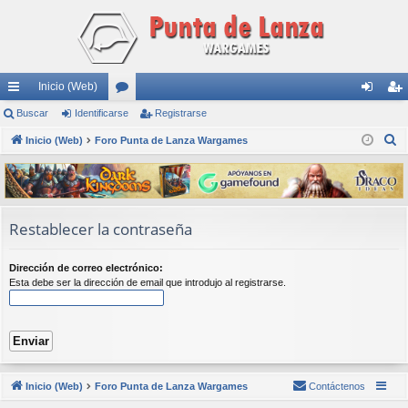
Inicio (Web)
nl
Buscar
Identificarse
or
Registrarse
de
eg
B
ac
Inicio (Web)
Foro Punta de Lanza Wargames
os
nti
ist
u
es
fic
ra
s
rá
ar
rs
c
a
pi
se
e
Restablecer la contraseña
r
do
Dirección de correo electrónico:
s
Esta debe ser la dirección de email que introdujo al registrarse.
Inicio (Web)
Foro Punta de Lanza Wargames
Contáctenos