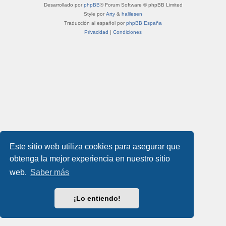
Desarrollado por
phpBB
® Forum Software © phpBB Limited
Style por
Arty
&
halilesen
Traducción al español por
phpBB España
Privacidad
|
Condiciones
Este sitio web utiliza cookies para asegurar que
obtenga la mejor experiencia en nuestro sitio
web.
Saber más
¡Lo entiendo!