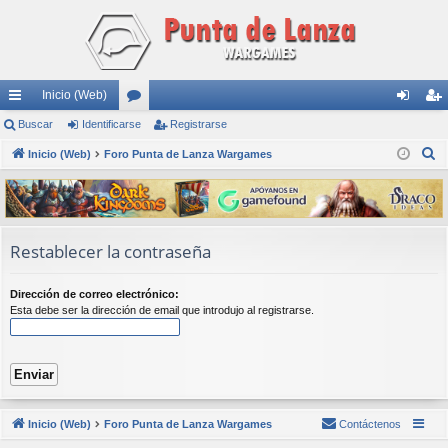
Inicio (Web)
nl
Buscar
Identificarse
or
Registrarse
de
eg
B
ac
Inicio (Web)
Foro Punta de Lanza Wargames
os
nti
ist
u
es
fic
ra
s
rá
ar
rs
c
a
pi
se
e
Restablecer la contraseña
r
do
Dirección de correo electrónico:
s
Esta debe ser la dirección de email que introdujo al registrarse.
Inicio (Web)
Foro Punta de Lanza Wargames
Contáctenos