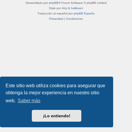
Desarrollado por
phpBB
® Forum Software © phpBB Limited
Style por
Arty
&
halilesen
Traducción al español por
phpBB España
Privacidad
|
Condiciones
Este sitio web utiliza cookies para asegurar que
obtenga la mejor experiencia en nuestro sitio
web.
Saber más
¡Lo entiendo!