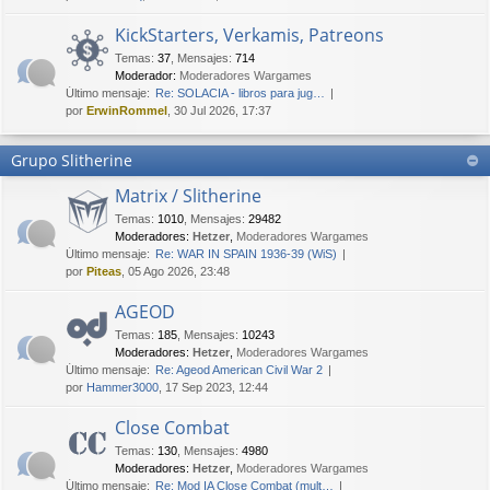
KickStarters, Verkamis, Patreons
Temas
:
37
,
Mensajes
:
714
Moderador:
Moderadores Wargames
Último mensaje:
Re: SOLACIA - libros para jug…
por
ErwinRommel
, 30 Jul 2026, 17:37
Grupo Slitherine
Matrix / Slitherine
Temas
:
1010
,
Mensajes
:
29482
Moderadores:
Hetzer
,
Moderadores Wargames
Último mensaje:
Re: WAR IN SPAIN 1936-39 (WiS)
por
Piteas
, 05 Ago 2026, 23:48
AGEOD
Temas
:
185
,
Mensajes
:
10243
Moderadores:
Hetzer
,
Moderadores Wargames
Último mensaje:
Re: Ageod American Civil War 2
por
Hammer3000
, 17 Sep 2023, 12:44
Close Combat
Temas
:
130
,
Mensajes
:
4980
Moderadores:
Hetzer
,
Moderadores Wargames
Último mensaje:
Re: Mod IA Close Combat (mult…