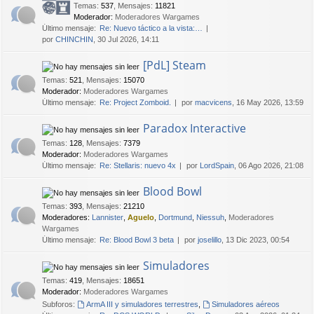
Temas
:
537
,
Mensajes
:
11821
Moderador:
Moderadores Wargames
Último mensaje:
Re: Nuevo táctico a la vista:…
por
CHINCHIN
, 30 Jul 2026, 14:11
[PdL] Steam
Temas
:
521
,
Mensajes
:
15070
Moderador:
Moderadores Wargames
Último mensaje:
Re: Project Zomboid.
por
macvicens
, 16 May 2026, 13:59
Paradox Interactive
Temas
:
128
,
Mensajes
:
7379
Moderador:
Moderadores Wargames
Último mensaje:
Re: Stellaris: nuevo 4x
por
LordSpain
, 06 Ago 2026, 21:08
Blood Bowl
Temas
:
393
,
Mensajes
:
21210
Moderadores:
Lannister
,
Aguelo
,
Dortmund
,
Niessuh
,
Moderadores
Wargames
Último mensaje:
Re: Blood Bowl 3 beta
por
joselillo
, 13 Dic 2023, 00:54
Simuladores
Temas
:
419
,
Mensajes
:
18651
Moderador:
Moderadores Wargames
Subforos:
ArmA III y simuladores terrestres
,
Simuladores aéreos