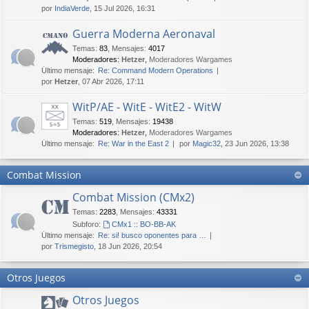
por
IndiaVerde
, 15 Jul 2026, 16:31
Guerra Moderna Aeronaval
Temas
:
83
,
Mensajes
:
4017
Moderadores:
Hetzer
,
Moderadores Wargames
Último mensaje:
Re: Command Modern Operations
por
Hetzer
, 07 Abr 2026, 17:11
WitP/AE - WitE - WitE2 - WitW
Temas
:
519
,
Mensajes
:
19438
Moderadores:
Hetzer
,
Moderadores Wargames
Último mensaje:
Re: War in the East 2
por
Magic32
, 23 Jun 2026, 13:38
Combat Mission
Combat Mission (CMx2)
Temas
:
2283
,
Mensajes
:
43331
Subforo:
CMx1 :: BO-BB-AK
Último mensaje:
Re: si! busco oponentes para …
por
Trismegisto
, 18 Jun 2026, 20:54
Otros Juegos
Otros Juegos