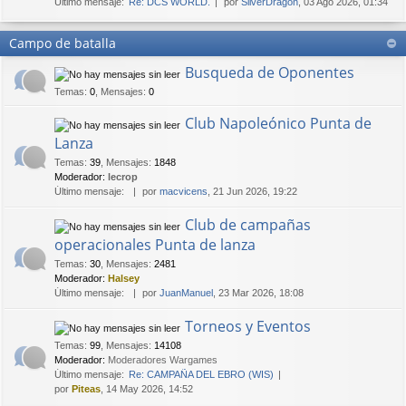
Último mensaje:
Re: DCS WORLD.
por
SilverDragon
, 03 Ago 2026, 01:34
Campo de batalla
Busqueda de Oponentes
Temas
:
0
,
Mensajes
:
0
Club Napoleónico Punta de
Lanza
Temas
:
39
,
Mensajes
:
1848
Moderador:
lecrop
Último mensaje:
por
macvicens
, 21 Jun 2026, 19:22
Club de campañas
operacionales Punta de lanza
Temas
:
30
,
Mensajes
:
2481
Moderador:
Halsey
Último mensaje:
por
JuanManuel
, 23 Mar 2026, 18:08
Torneos y Eventos
Temas
:
99
,
Mensajes
:
14108
Moderador:
Moderadores Wargames
Último mensaje:
Re: CAMPAÑA DEL EBRO (WIS)
por
Piteas
, 14 May 2026, 14:52