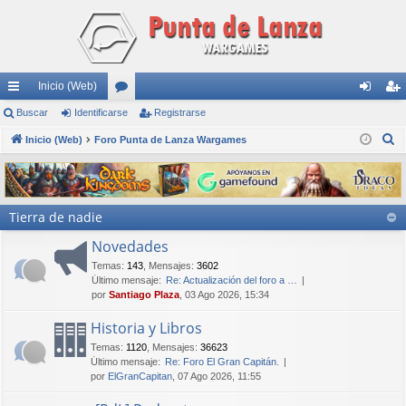
Inicio (Web)
nl
Buscar
Identificarse
or
Registrarse
de
eg
B
ac
Inicio (Web)
Foro Punta de Lanza Wargames
os
nti
ist
u
es
fic
ra
s
rá
ar
rs
c
Tierra de nadie
a
pi
se
e
r
Novedades
do
Temas
:
143
,
Mensajes
:
3602
s
Último mensaje:
Re: Actualización del foro a …
por
Santiago Plaza
, 03 Ago 2026, 15:34
Historia y Libros
Temas
:
1120
,
Mensajes
:
36623
Último mensaje:
Re: Foro El Gran Capitán.
por
ElGranCapitan
, 07 Ago 2026, 11:55