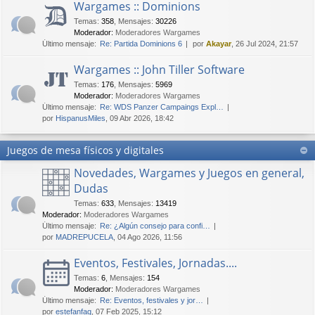
Wargames :: Dominions
Temas
:
358
,
Mensajes
:
30226
Moderador:
Moderadores Wargames
Último mensaje:
Re: Partida Dominions 6
por
Akayar
, 26 Jul 2024, 21:57
Wargames :: John Tiller Software
Temas
:
176
,
Mensajes
:
5969
Moderador:
Moderadores Wargames
Último mensaje:
Re: WDS Panzer Campaings Expl…
por
HispanusMiles
, 09 Abr 2026, 18:42
Juegos de mesa físicos y digitales
Novedades, Wargames y Juegos en general,
Dudas
Temas
:
633
,
Mensajes
:
13419
Moderador:
Moderadores Wargames
Último mensaje:
Re: ¿Algún consejo para confi…
por
MADREPUCELA
, 04 Ago 2026, 11:56
Eventos, Festivales, Jornadas....
Temas
:
6
,
Mensajes
:
154
Moderador:
Moderadores Wargames
Último mensaje:
Re: Eventos, festivales y jor…
por
estefanfaq
, 07 Feb 2025, 15:12