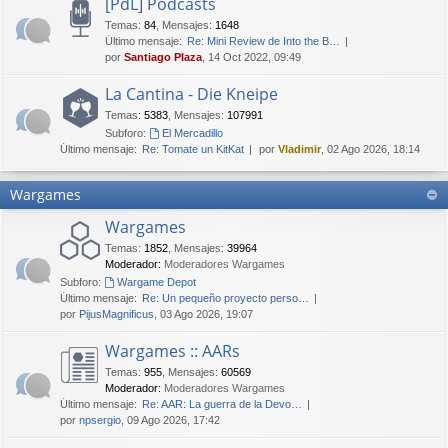
[PdL] Podcasts
Temas
:
84
,
Mensajes
:
1648
Último mensaje:
Re: Mini Review de Into the B…
por
Santiago Plaza
, 14 Oct 2022, 09:49
La Cantina - Die Kneipe
Temas
:
5383
,
Mensajes
:
107991
Subforo:
El Mercadillo
Último mensaje:
Re: Tomate un KitKat
por
Vladimir
, 02 Ago 2026, 18:14
Wargames
Wargames
Temas
:
1852
,
Mensajes
:
39964
Moderador:
Moderadores Wargames
Subforo:
Wargame Depot
Último mensaje:
Re: Un pequeño proyecto perso…
por
PijusMagnificus
, 03 Ago 2026, 19:07
Wargames :: AARs
Temas
:
955
,
Mensajes
:
60569
Moderador:
Moderadores Wargames
Último mensaje:
Re: AAR: La guerra de la Devo…
por
npsergio
, 09 Ago 2026, 17:42