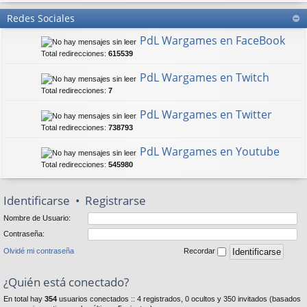
Redes Sociales
PdL Wargames en FaceBook
Total redirecciones:
615539
PdL Wargames en Twitch
Total redirecciones:
7
PdL Wargames en Twitter
Total redirecciones:
738793
PdL Wargames en Youtube
Total redirecciones:
545980
Identificarse
•
Registrarse
Nombre de Usuario:
Contraseña:
Olvidé mi contraseña
Recordar
¿Quién está conectado?
En total hay
354
usuarios conectados :: 4 registrados, 0 ocultos y 350 invitados (basados