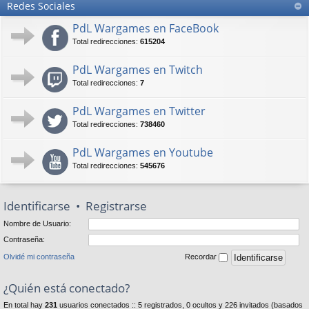
Redes Sociales
PdL Wargames en FaceBook
Total redirecciones:
615204
PdL Wargames en Twitch
Total redirecciones:
7
PdL Wargames en Twitter
Total redirecciones:
738460
PdL Wargames en Youtube
Total redirecciones:
545676
Identificarse
•
Registrarse
Nombre de Usuario:
Contraseña:
Olvidé mi contraseña
Recordar
¿Quién está conectado?
En total hay
231
usuarios conectados :: 5 registrados, 0 ocultos y 226 invitados (basados