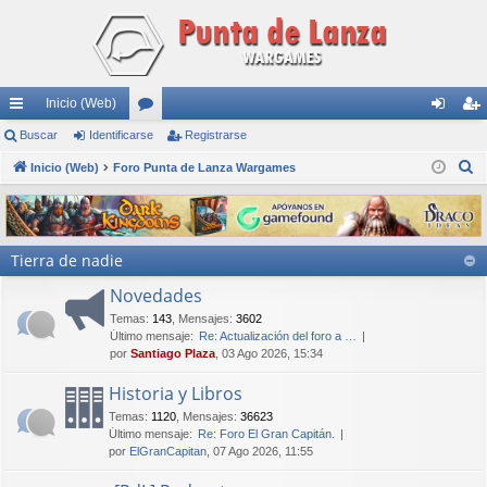
Inicio (Web)
nl
Buscar
Identificarse
or
Registrarse
de
eg
B
ac
Inicio (Web)
Foro Punta de Lanza Wargames
os
nti
ist
u
es
fic
ra
s
rá
ar
rs
c
Tierra de nadie
a
pi
se
e
r
Novedades
do
Temas
:
143
,
Mensajes
:
3602
s
Último mensaje:
Re: Actualización del foro a …
por
Santiago Plaza
, 03 Ago 2026, 15:34
Historia y Libros
Temas
:
1120
,
Mensajes
:
36623
Último mensaje:
Re: Foro El Gran Capitán.
por
ElGranCapitan
, 07 Ago 2026, 11:55