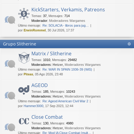
KickStarters, Verkamis, Patreons
Temas
:
37
,
Mensajes
:
714
Moderador:
Moderadores Wargames
Último mensaje:
Re: SOLACIA - libros para jug…
por
ErwinRommel
, 30 Jul 2026, 17:37
Grupo Slitherine
Matrix / Slitherine
Temas
:
1010
,
Mensajes
:
29482
Moderadores:
Hetzer
,
Moderadores Wargames
Último mensaje:
Re: WAR IN SPAIN 1936-39 (WiS)
por
Piteas
, 05 Ago 2026, 23:48
AGEOD
Temas
:
185
,
Mensajes
:
10243
Moderadores:
Hetzer
,
Moderadores Wargames
Último mensaje:
Re: Ageod American Civil War 2
por
Hammer3000
, 17 Sep 2023, 12:44
Close Combat
Temas
:
130
,
Mensajes
:
4980
Moderadores:
Hetzer
,
Moderadores Wargames
Último mensaje:
Re: Mod IA Close Combat (mult…