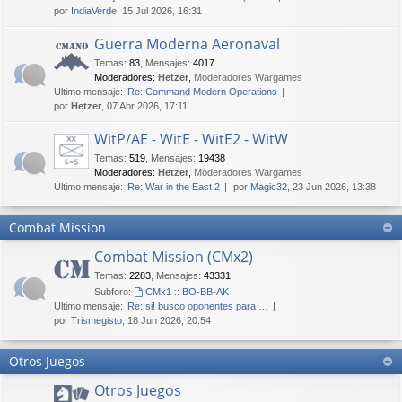
por
IndiaVerde
, 15 Jul 2026, 16:31
Guerra Moderna Aeronaval
Temas
:
83
,
Mensajes
:
4017
Moderadores:
Hetzer
,
Moderadores Wargames
Último mensaje:
Re: Command Modern Operations
por
Hetzer
, 07 Abr 2026, 17:11
WitP/AE - WitE - WitE2 - WitW
Temas
:
519
,
Mensajes
:
19438
Moderadores:
Hetzer
,
Moderadores Wargames
Último mensaje:
Re: War in the East 2
por
Magic32
, 23 Jun 2026, 13:38
Combat Mission
Combat Mission (CMx2)
Temas
:
2283
,
Mensajes
:
43331
Subforo:
CMx1 :: BO-BB-AK
Último mensaje:
Re: si! busco oponentes para …
por
Trismegisto
, 18 Jun 2026, 20:54
Otros Juegos
Otros Juegos