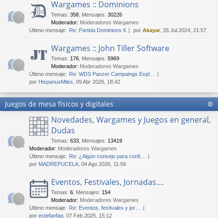
Wargames :: Dominions
Temas
:
358
,
Mensajes
:
30226
Moderador:
Moderadores Wargames
Último mensaje:
Re: Partida Dominions 6
por
Akayar
, 26 Jul 2024, 21:57
Wargames :: John Tiller Software
Temas
:
176
,
Mensajes
:
5969
Moderador:
Moderadores Wargames
Último mensaje:
Re: WDS Panzer Campaings Expl…
por
HispanusMiles
, 09 Abr 2026, 18:42
Juegos de mesa físicos y digitales
Novedades, Wargames y Juegos en general,
Dudas
Temas
:
633
,
Mensajes
:
13419
Moderador:
Moderadores Wargames
Último mensaje:
Re: ¿Algún consejo para confi…
por
MADREPUCELA
, 04 Ago 2026, 11:56
Eventos, Festivales, Jornadas....
Temas
:
6
,
Mensajes
:
154
Moderador:
Moderadores Wargames
Último mensaje:
Re: Eventos, festivales y jor…
por
estefanfaq
, 07 Feb 2025, 15:12