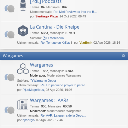
[PdL] Podcasts
Temas
:
84
,
Mensajes
:
1648
Último mensaje:
Re: Mini Review de Into the B…
por
Santiago Plaza
, 14 Oct 2022, 09:49
La Cantina - Die Kneipe
Temas
:
5383
,
Mensajes
:
107991
Subforo:
El Mercadillo
Último mensaje:
Re: Tomate un KitKat
por
Vladimir
, 02 Ago 2026, 18:14
Wargames
Wargames
Temas
:
1852
,
Mensajes
:
39964
Moderador:
Moderadores Wargames
Subforo:
Wargame Depot
Último mensaje:
Re: Un pequeño proyecto perso…
por
PijusMagnificus
, 03 Ago 2026, 19:07
Wargames :: AARs
Temas
:
955
,
Mensajes
:
60558
Moderador:
Moderadores Wargames
Último mensaje:
Re: AAR: La guerra de la Devo…
por
npsergio
, 07 Ago 2026, 17:46