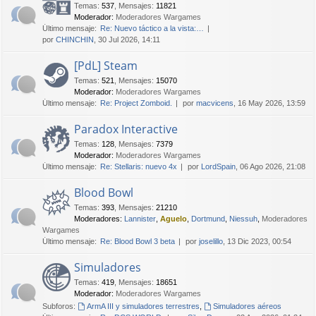
Temas
:
537
,
Mensajes
:
11821
Moderador:
Moderadores Wargames
Último mensaje:
Re: Nuevo táctico a la vista:…
por
CHINCHIN
, 30 Jul 2026, 14:11
[PdL] Steam
Temas
:
521
,
Mensajes
:
15070
Moderador:
Moderadores Wargames
Último mensaje:
Re: Project Zomboid.
por
macvicens
, 16 May 2026, 13:59
Paradox Interactive
Temas
:
128
,
Mensajes
:
7379
Moderador:
Moderadores Wargames
Último mensaje:
Re: Stellaris: nuevo 4x
por
LordSpain
, 06 Ago 2026, 21:08
Blood Bowl
Temas
:
393
,
Mensajes
:
21210
Moderadores:
Lannister
,
Aguelo
,
Dortmund
,
Niessuh
,
Moderadores
Wargames
Último mensaje:
Re: Blood Bowl 3 beta
por
joselillo
, 13 Dic 2023, 00:54
Simuladores
Temas
:
419
,
Mensajes
:
18651
Moderador:
Moderadores Wargames
Subforos:
ArmA III y simuladores terrestres
,
Simuladores aéreos