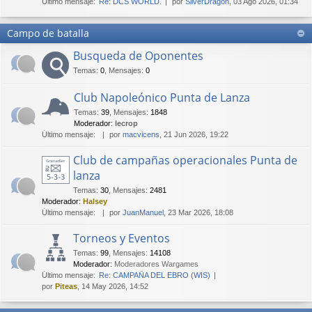
Último mensaje:
Re: DCS WORLD.
por
SilverDragon
, 03 Ago 2026, 01:34
Campo de batalla
Busqueda de Oponentes
Temas
:
0
,
Mensajes
:
0
Club Napoleónico Punta de Lanza
Temas
:
39
,
Mensajes
:
1848
Moderador:
lecrop
Último mensaje:
por
macvicens
, 21 Jun 2026, 19:22
Club de campañas operacionales Punta de
lanza
Temas
:
30
,
Mensajes
:
2481
Moderador:
Halsey
Último mensaje:
por
JuanManuel
, 23 Mar 2026, 18:08
Torneos y Eventos
Temas
:
99
,
Mensajes
:
14108
Moderador:
Moderadores Wargames
Último mensaje:
Re: CAMPAÑA DEL EBRO (WIS)
por
Piteas
, 14 May 2026, 14:52