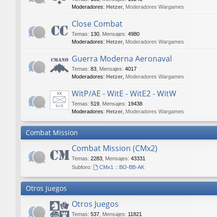
Moderadores:
Hetzer
,
Moderadores Wargames
Close Combat
Temas
:
130
,
Mensajes
:
4980
Moderadores:
Hetzer
,
Moderadores Wargames
Guerra Moderna Aeronaval
Temas
:
83
,
Mensajes
:
4017
Moderadores:
Hetzer
,
Moderadores Wargames
WitP/AE - WitE - WitE2 - WitW
Temas
:
519
,
Mensajes
:
19438
Moderadores:
Hetzer
,
Moderadores Wargames
Combat Mission
Combat Mission (CMx2)
Temas
:
2283
,
Mensajes
:
43331
Subforo:
CMx1 :: BO-BB-AK
Otros Juegos
Otros Juegos
Temas
:
537
,
Mensajes
:
11821