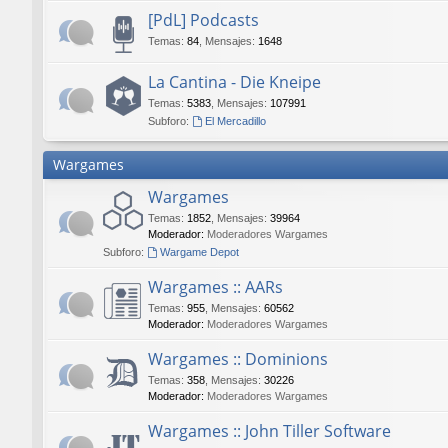
[PdL] Podcasts
Temas
:
84
,
Mensajes
:
1648
La Cantina - Die Kneipe
Temas
:
5383
,
Mensajes
:
107991
Subforo:
El Mercadillo
Wargames
Wargames
Temas
:
1852
,
Mensajes
:
39964
Moderador:
Moderadores Wargames
Subforo:
Wargame Depot
Wargames :: AARs
Temas
:
955
,
Mensajes
:
60562
Moderador:
Moderadores Wargames
Wargames :: Dominions
Temas
:
358
,
Mensajes
:
30226
Moderador:
Moderadores Wargames
Wargames :: John Tiller Software