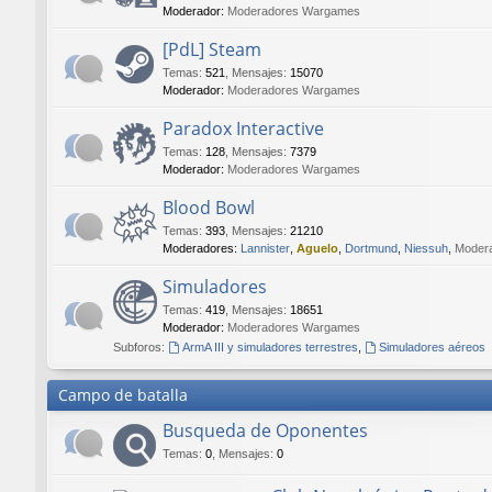
Moderador:
Moderadores Wargames
[PdL] Steam
Temas
:
521
,
Mensajes
:
15070
Moderador:
Moderadores Wargames
Paradox Interactive
Temas
:
128
,
Mensajes
:
7379
Moderador:
Moderadores Wargames
Blood Bowl
Temas
:
393
,
Mensajes
:
21210
Moderadores:
Lannister
,
Aguelo
,
Dortmund
,
Niessuh
,
Moder
Simuladores
Temas
:
419
,
Mensajes
:
18651
Moderador:
Moderadores Wargames
Subforos:
ArmA III y simuladores terrestres
,
Simuladores aéreos
Campo de batalla
Busqueda de Oponentes
Temas
:
0
,
Mensajes
:
0