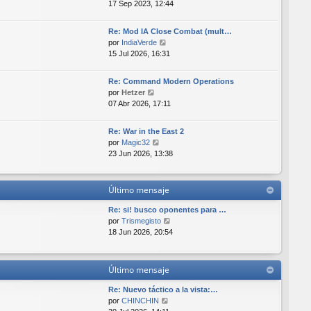
e
17 Sep 2023, 12:44
a
i
r
j
m
ú
e
o
Re: Mod IA Close Combat (mult…
l
m
V
por
IndiaVerde
t
e
e
15 Jul 2026, 16:31
i
n
r
m
s
ú
o
Re: Command Modern Operations
a
l
V
m
por
Hetzer
j
t
e
e
07 Abr 2026, 17:11
e
i
r
n
m
ú
s
o
Re: War in the East 2
l
a
V
m
por
Magic32
t
j
e
e
23 Jun 2026, 13:38
i
e
r
n
m
ú
s
o
l
a
Último mensaje
m
t
j
e
i
e
Re: si! busco oponentes para …
n
m
V
por
Trismegisto
s
o
e
18 Jun 2026, 20:54
a
m
r
j
e
ú
e
n
l
Último mensaje
s
t
a
i
Re: Nuevo táctico a la vista:…
j
m
V
por
CHINCHIN
e
o