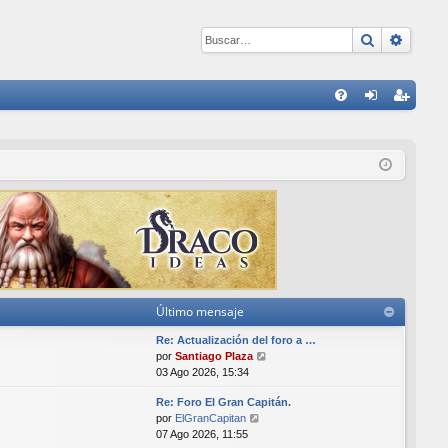
Buscar
Búsqu
E
FA
de
eg
Q
nti
ist
fic
ra
ar
rs
se
e
Último mensaje
Re: Actualización del foro a …
V
por
Santiago Plaza
e
03 Ago 2026, 15:34
r
Re: Foro El Gran Capitán.
ú
V
por
ElGranCapitan
l
e
07 Ago 2026, 11:55
t