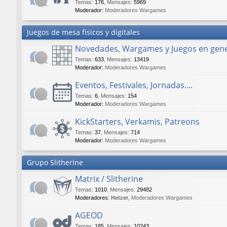
Temas
:
176
,
Mensajes
:
5969
Moderador:
Moderadores Wargames
Juegos de mesa físicos y digitales
Novedades, Wargames y Juegos en gene
Temas
:
633
,
Mensajes
:
13419
Moderador:
Moderadores Wargames
Eventos, Festivales, Jornadas....
Temas
:
6
,
Mensajes
:
154
Moderador:
Moderadores Wargames
KickStarters, Verkamis, Patreons
Temas
:
37
,
Mensajes
:
714
Moderador:
Moderadores Wargames
Grupo Slitherine
Matrix / Slitherine
Temas
:
1010
,
Mensajes
:
29482
Moderadores:
Hetzer
,
Moderadores Wargames
AGEOD
Temas
:
185
,
Mensajes
:
10243