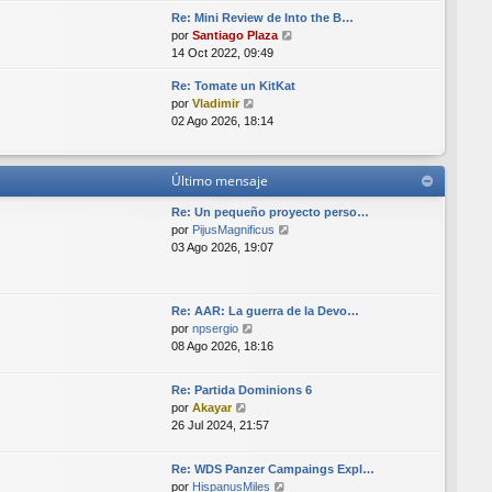
r
i
Re: Mini Review de Into the B…
ú
m
V
por
Santiago Plaza
l
o
e
14 Oct 2022, 09:49
t
m
r
i
e
Re: Tomate un KitKat
ú
m
n
V
por
Vladimir
l
o
s
e
02 Ago 2026, 18:14
t
m
a
r
i
e
j
ú
m
n
e
l
o
s
Último mensaje
t
m
a
i
e
Re: Un pequeño proyecto perso…
j
m
n
V
por
PijusMagnificus
e
o
s
e
03 Ago 2026, 19:07
m
a
r
e
j
ú
n
e
l
Re: AAR: La guerra de la Devo…
s
t
V
por
npsergio
a
i
e
08 Ago 2026, 18:16
j
m
r
e
o
ú
m
Re: Partida Dominions 6
l
e
V
por
Akayar
t
n
e
26 Jul 2024, 21:57
i
s
r
m
a
ú
o
Re: WDS Panzer Campaings Expl…
j
l
m
V
por
HispanusMiles