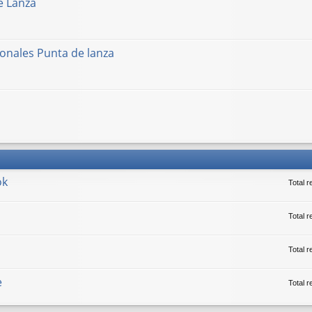
e Lanza
onales Punta de lanza
ok
Total 
Total r
Total 
e
Total 