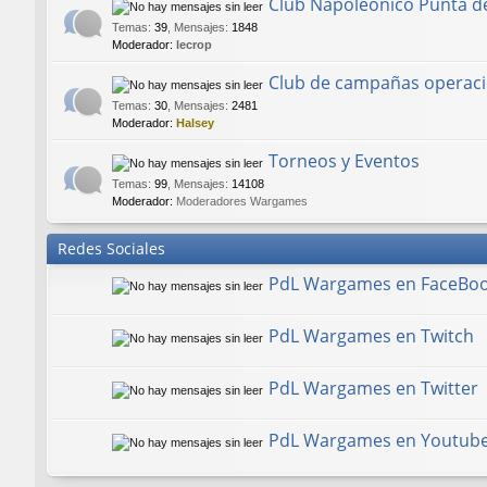
Club Napoleónico Punta d
Temas
:
39
,
Mensajes
:
1848
Moderador:
lecrop
Club de campañas operaci
Temas
:
30
,
Mensajes
:
2481
Moderador:
Halsey
Torneos y Eventos
Temas
:
99
,
Mensajes
:
14108
Moderador:
Moderadores Wargames
Redes Sociales
PdL Wargames en FaceBo
PdL Wargames en Twitch
PdL Wargames en Twitter
PdL Wargames en Youtub