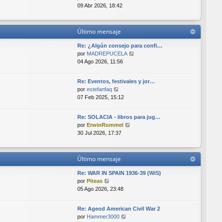
e
t
e
e
09 Abr 2026, 18:42
i
n
r
m
s
ú
o
a
l
Último mensaje
m
j
t
e
e
i
Re: ¿Algún consejo para confi…
n
m
V
por
MADREPUCELA
s
o
e
04 Ago 2026, 11:56
a
m
r
j
e
ú
e
Re: Eventos, festivales y jor…
n
l
V
por
estefanfaq
s
t
e
07 Feb 2025, 15:12
a
i
r
j
m
ú
e
o
Re: SOLACIA - libros para jug…
l
V
m
por
ErwinRommel
t
e
e
30 Jul 2026, 17:37
i
r
n
m
ú
s
o
l
a
Último mensaje
m
t
j
e
i
e
Re: WAR IN SPAIN 1936-39 (WiS)
n
m
V
por
Piteas
s
o
e
05 Ago 2026, 23:48
a
m
r
j
e
ú
e
Re: Ageod American Civil War 2
n
l
V
por
Hammer3000
s
t