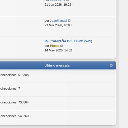
por
macvicens
n
e
21 Jun 2026, 19:22
s
r
a
ú
j
l
e
V
por
JuanManuel
t
e
23 Mar 2026, 18:08
i
r
m
ú
o
l
m
Re: CAMPAÑA DEL EBRO (WIS)
t
V
e
por
Piteas
i
e
n
14 May 2026, 14:52
m
r
s
o
ú
a
m
l
j
Último mensaje
e
t
e
n
i
redirecciones: 615308
s
m
a
o
j
m
edirecciones: 7
e
e
n
s
redirecciones: 738564
a
j
e
redirecciones: 545760