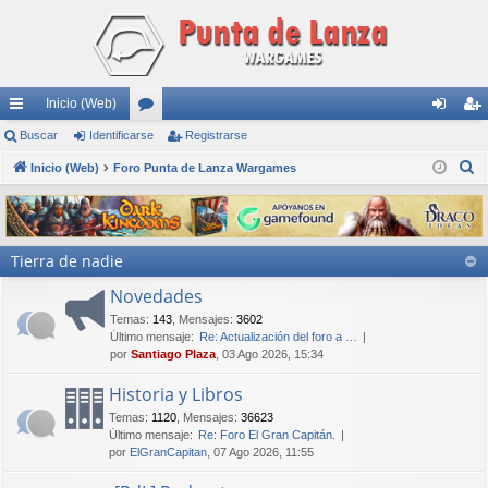
Inicio (Web)
nl
Buscar
Identificarse
or
Registrarse
de
eg
B
ac
Inicio (Web)
Foro Punta de Lanza Wargames
os
nti
ist
u
es
fic
ra
s
rá
ar
rs
c
Tierra de nadie
a
pi
se
e
r
Novedades
do
Temas
:
143
,
Mensajes
:
3602
s
Último mensaje:
Re: Actualización del foro a …
por
Santiago Plaza
, 03 Ago 2026, 15:34
Historia y Libros
Temas
:
1120
,
Mensajes
:
36623
Último mensaje:
Re: Foro El Gran Capitán.
por
ElGranCapitan
, 07 Ago 2026, 11:55