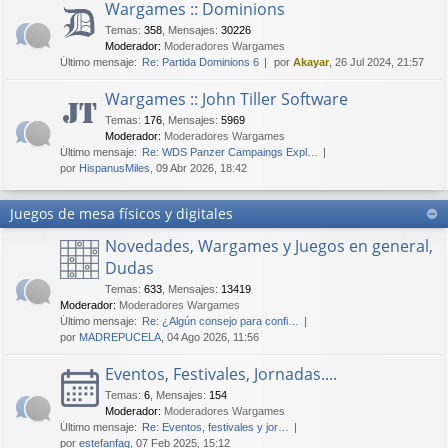
Wargames :: Dominions
Temas
:
358
,
Mensajes
:
30226
Moderador:
Moderadores Wargames
Último mensaje:
Re: Partida Dominions 6
por
Akayar
, 26 Jul 2024, 21:57
Wargames :: John Tiller Software
Temas
:
176
,
Mensajes
:
5969
Moderador:
Moderadores Wargames
Último mensaje:
Re: WDS Panzer Campaings Expl…
por
HispanusMiles
, 09 Abr 2026, 18:42
Juegos de mesa físicos y digitales
Novedades, Wargames y Juegos en general,
Dudas
Temas
:
633
,
Mensajes
:
13419
Moderador:
Moderadores Wargames
Último mensaje:
Re: ¿Algún consejo para confi…
por
MADREPUCELA
, 04 Ago 2026, 11:56
Eventos, Festivales, Jornadas....
Temas
:
6
,
Mensajes
:
154
Moderador:
Moderadores Wargames
Último mensaje:
Re: Eventos, festivales y jor…
por
estefanfaq
, 07 Feb 2025, 15:12