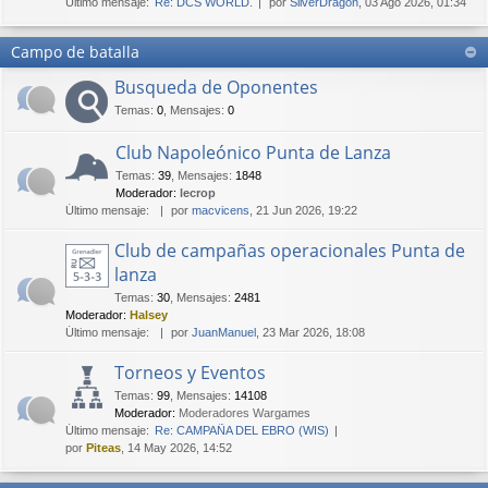
Último mensaje:
Re: DCS WORLD.
por
SilverDragon
, 03 Ago 2026, 01:34
Campo de batalla
Busqueda de Oponentes
Temas
:
0
,
Mensajes
:
0
Club Napoleónico Punta de Lanza
Temas
:
39
,
Mensajes
:
1848
Moderador:
lecrop
Último mensaje:
por
macvicens
, 21 Jun 2026, 19:22
Club de campañas operacionales Punta de
lanza
Temas
:
30
,
Mensajes
:
2481
Moderador:
Halsey
Último mensaje:
por
JuanManuel
, 23 Mar 2026, 18:08
Torneos y Eventos
Temas
:
99
,
Mensajes
:
14108
Moderador:
Moderadores Wargames
Último mensaje:
Re: CAMPAÑA DEL EBRO (WIS)
por
Piteas
, 14 May 2026, 14:52