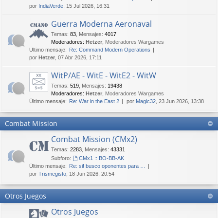
por
IndiaVerde
, 15 Jul 2026, 16:31
Guerra Moderna Aeronaval
Temas
:
83
,
Mensajes
:
4017
Moderadores:
Hetzer
,
Moderadores Wargames
Último mensaje:
Re: Command Modern Operations
por
Hetzer
, 07 Abr 2026, 17:11
WitP/AE - WitE - WitE2 - WitW
Temas
:
519
,
Mensajes
:
19438
Moderadores:
Hetzer
,
Moderadores Wargames
Último mensaje:
Re: War in the East 2
por
Magic32
, 23 Jun 2026, 13:38
Combat Mission
Combat Mission (CMx2)
Temas
:
2283
,
Mensajes
:
43331
Subforo:
CMx1 :: BO-BB-AK
Último mensaje:
Re: si! busco oponentes para …
por
Trismegisto
, 18 Jun 2026, 20:54
Otros Juegos
Otros Juegos