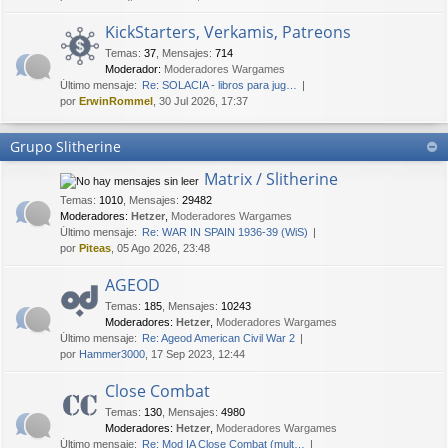
KickStarters, Verkamis, Patreons
Temas
:
37
,
Mensajes
:
714
Moderador:
Moderadores Wargames
Último mensaje:
Re: SOLACIA - libros para jug…
por
ErwinRommel
, 30 Jul 2026, 17:37
Grupo Slitherine
Matrix / Slitherine
Temas
:
1010
,
Mensajes
:
29482
Moderadores:
Hetzer
,
Moderadores Wargames
Último mensaje:
Re: WAR IN SPAIN 1936-39 (WiS)
por
Piteas
, 05 Ago 2026, 23:48
AGEOD
Temas
:
185
,
Mensajes
:
10243
Moderadores:
Hetzer
,
Moderadores Wargames
Último mensaje:
Re: Ageod American Civil War 2
por
Hammer3000
, 17 Sep 2023, 12:44
Close Combat
Temas
:
130
,
Mensajes
:
4980
Moderadores:
Hetzer
,
Moderadores Wargames
Último mensaje:
Re: Mod IA Close Combat (mult…