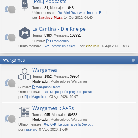
[PdL] Podcasts
Temas
:
84
,
Mensajes
:
1648
Último mensaje:
Re: Mini Review de Into the B…
por
Santiago Plaza
, 14 Oct 2022, 09:49
La Cantina - Die Kneipe
Temas
:
5383
,
Mensajes
:
107991
Subforo:
El Mercadillo
Último mensaje:
Re: Tomate un KitKat
por
Vladimir
, 02 Ago 2026, 18:14
Wargames
Wargames
Temas
:
1852
,
Mensajes
:
39964
Moderador:
Moderadores Wargames
Subforo:
Wargame Depot
Último mensaje:
Re: Un pequeño proyecto perso…
por
PijusMagnificus
, 03 Ago 2026, 19:07
Wargames :: AARs
Temas
:
955
,
Mensajes
:
60558
Moderador:
Moderadores Wargames
Último mensaje:
Re: AAR: La guerra de la Devo…
por
npsergio
, 07 Ago 2026, 17:46