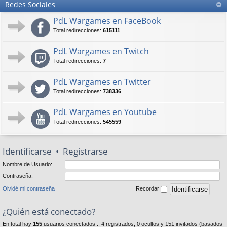
Redes Sociales
PdL Wargames en FaceBook
Total redirecciones:
615111
PdL Wargames en Twitch
Total redirecciones:
7
PdL Wargames en Twitter
Total redirecciones:
738336
PdL Wargames en Youtube
Total redirecciones:
545559
Identificarse
•
Registrarse
Nombre de Usuario:
Contraseña:
Olvidé mi contraseña
Recordar
¿Quién está conectado?
En total hay
155
usuarios conectados :: 4 registrados, 0 ocultos y 151 invitados (basados