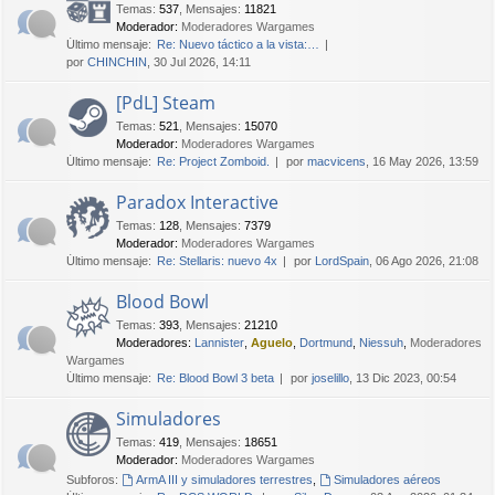
Temas
:
537
,
Mensajes
:
11821
Moderador:
Moderadores Wargames
Último mensaje:
Re: Nuevo táctico a la vista:…
por
CHINCHIN
, 30 Jul 2026, 14:11
[PdL] Steam
Temas
:
521
,
Mensajes
:
15070
Moderador:
Moderadores Wargames
Último mensaje:
Re: Project Zomboid.
por
macvicens
, 16 May 2026, 13:59
Paradox Interactive
Temas
:
128
,
Mensajes
:
7379
Moderador:
Moderadores Wargames
Último mensaje:
Re: Stellaris: nuevo 4x
por
LordSpain
, 06 Ago 2026, 21:08
Blood Bowl
Temas
:
393
,
Mensajes
:
21210
Moderadores:
Lannister
,
Aguelo
,
Dortmund
,
Niessuh
,
Moderadores
Wargames
Último mensaje:
Re: Blood Bowl 3 beta
por
joselillo
, 13 Dic 2023, 00:54
Simuladores
Temas
:
419
,
Mensajes
:
18651
Moderador:
Moderadores Wargames
Subforos:
ArmA III y simuladores terrestres
,
Simuladores aéreos