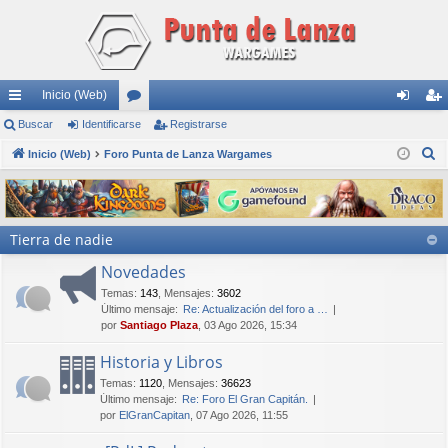
Inicio (Web)
nl
Buscar
Identificarse
or
Registrarse
de
eg
B
ac
Inicio (Web)
Foro Punta de Lanza Wargames
os
nti
ist
u
es
fic
ra
s
rá
ar
rs
c
Tierra de nadie
a
pi
se
e
r
Novedades
do
Temas
:
143
,
Mensajes
:
3602
s
Último mensaje:
Re: Actualización del foro a …
por
Santiago Plaza
, 03 Ago 2026, 15:34
Historia y Libros
Temas
:
1120
,
Mensajes
:
36623
Último mensaje:
Re: Foro El Gran Capitán.
por
ElGranCapitan
, 07 Ago 2026, 11:55