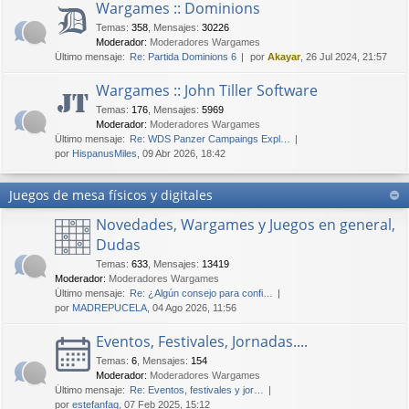
Wargames :: Dominions
Temas
:
358
,
Mensajes
:
30226
Moderador:
Moderadores Wargames
Último mensaje:
Re: Partida Dominions 6
por
Akayar
, 26 Jul 2024, 21:57
Wargames :: John Tiller Software
Temas
:
176
,
Mensajes
:
5969
Moderador:
Moderadores Wargames
Último mensaje:
Re: WDS Panzer Campaings Expl…
por
HispanusMiles
, 09 Abr 2026, 18:42
Juegos de mesa físicos y digitales
Novedades, Wargames y Juegos en general,
Dudas
Temas
:
633
,
Mensajes
:
13419
Moderador:
Moderadores Wargames
Último mensaje:
Re: ¿Algún consejo para confi…
por
MADREPUCELA
, 04 Ago 2026, 11:56
Eventos, Festivales, Jornadas....
Temas
:
6
,
Mensajes
:
154
Moderador:
Moderadores Wargames
Último mensaje:
Re: Eventos, festivales y jor…
por
estefanfaq
, 07 Feb 2025, 15:12