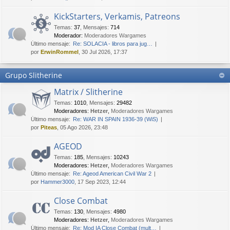
KickStarters, Verkamis, Patreons
Temas
:
37
,
Mensajes
:
714
Moderador:
Moderadores Wargames
Último mensaje:
Re: SOLACIA - libros para jug…
por
ErwinRommel
, 30 Jul 2026, 17:37
Grupo Slitherine
Matrix / Slitherine
Temas
:
1010
,
Mensajes
:
29482
Moderadores:
Hetzer
,
Moderadores Wargames
Último mensaje:
Re: WAR IN SPAIN 1936-39 (WiS)
por
Piteas
, 05 Ago 2026, 23:48
AGEOD
Temas
:
185
,
Mensajes
:
10243
Moderadores:
Hetzer
,
Moderadores Wargames
Último mensaje:
Re: Ageod American Civil War 2
por
Hammer3000
, 17 Sep 2023, 12:44
Close Combat
Temas
:
130
,
Mensajes
:
4980
Moderadores:
Hetzer
,
Moderadores Wargames
Último mensaje:
Re: Mod IA Close Combat (mult…