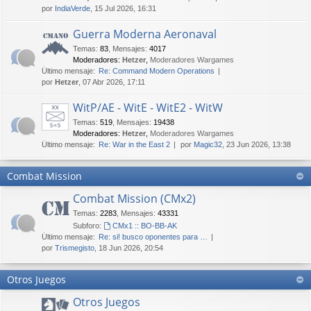
por
IndiaVerde
, 15 Jul 2026, 16:31
Guerra Moderna Aeronaval
Temas
:
83
,
Mensajes
:
4017
Moderadores:
Hetzer
,
Moderadores Wargames
Último mensaje:
Re: Command Modern Operations
por
Hetzer
, 07 Abr 2026, 17:11
WitP/AE - WitE - WitE2 - WitW
Temas
:
519
,
Mensajes
:
19438
Moderadores:
Hetzer
,
Moderadores Wargames
Último mensaje:
Re: War in the East 2
por
Magic32
, 23 Jun 2026, 13:38
Combat Mission
Combat Mission (CMx2)
Temas
:
2283
,
Mensajes
:
43331
Subforo:
CMx1 :: BO-BB-AK
Último mensaje:
Re: si! busco oponentes para …
por
Trismegisto
, 18 Jun 2026, 20:54
Otros Juegos
Otros Juegos