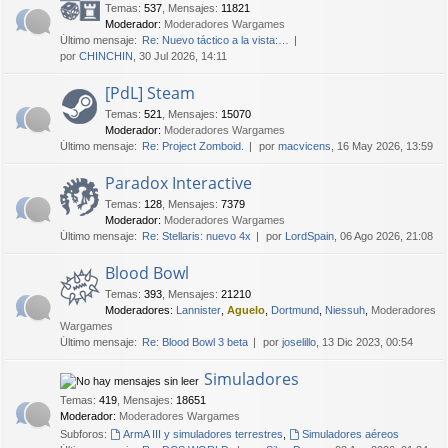
Temas
:
537
,
Mensajes
:
11821
Moderador:
Moderadores Wargames
Último mensaje:
Re: Nuevo táctico a la vista:…
por
CHINCHIN
, 30 Jul 2026, 14:11
[PdL] Steam
Temas
:
521
,
Mensajes
:
15070
Moderador:
Moderadores Wargames
Último mensaje:
Re: Project Zomboid.
por
macvicens
, 16 May 2026, 13:59
Paradox Interactive
Temas
:
128
,
Mensajes
:
7379
Moderador:
Moderadores Wargames
Último mensaje:
Re: Stellaris: nuevo 4x
por
LordSpain
, 06 Ago 2026, 21:08
Blood Bowl
Temas
:
393
,
Mensajes
:
21210
Moderadores:
Lannister
,
Aguelo
,
Dortmund
,
Niessuh
,
Moderadores
Wargames
Último mensaje:
Re: Blood Bowl 3 beta
por
joselillo
, 13 Dic 2023, 00:54
Simuladores
Temas
:
419
,
Mensajes
:
18651
Moderador:
Moderadores Wargames
Subforos:
ArmA III y simuladores terrestres
,
Simuladores aéreos