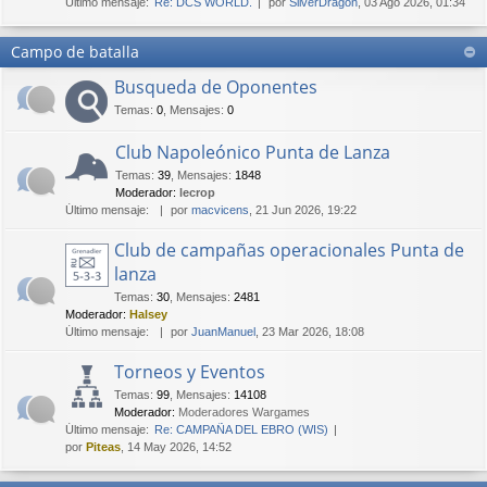
Último mensaje:
Re: DCS WORLD.
por
SilverDragon
, 03 Ago 2026, 01:34
Campo de batalla
Busqueda de Oponentes
Temas
:
0
,
Mensajes
:
0
Club Napoleónico Punta de Lanza
Temas
:
39
,
Mensajes
:
1848
Moderador:
lecrop
Último mensaje:
por
macvicens
, 21 Jun 2026, 19:22
Club de campañas operacionales Punta de
lanza
Temas
:
30
,
Mensajes
:
2481
Moderador:
Halsey
Último mensaje:
por
JuanManuel
, 23 Mar 2026, 18:08
Torneos y Eventos
Temas
:
99
,
Mensajes
:
14108
Moderador:
Moderadores Wargames
Último mensaje:
Re: CAMPAÑA DEL EBRO (WIS)
por
Piteas
, 14 May 2026, 14:52