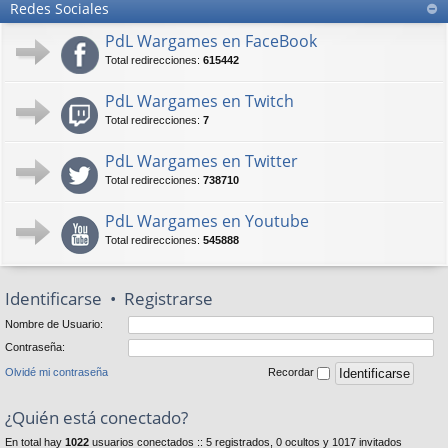
Redes Sociales
PdL Wargames en FaceBook
Total redirecciones:
615442
PdL Wargames en Twitch
Total redirecciones:
7
PdL Wargames en Twitter
Total redirecciones:
738710
PdL Wargames en Youtube
Total redirecciones:
545888
Identificarse
•
Registrarse
Nombre de Usuario:
Contraseña:
Olvidé mi contraseña
Recordar
¿Quién está conectado?
En total hay
1022
usuarios conectados :: 5 registrados, 0 ocultos y 1017 invitados