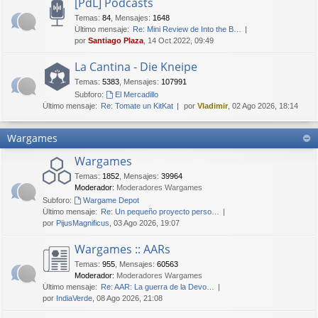
[PdL] Podcasts
Temas
:
84
,
Mensajes
:
1648
Último mensaje:
Re: Mini Review de Into the B…
por
Santiago Plaza
, 14 Oct 2022, 09:49
La Cantina - Die Kneipe
Temas
:
5383
,
Mensajes
:
107991
Subforo:
El Mercadillo
Último mensaje:
Re: Tomate un KitKat
por
Vladimir
, 02 Ago 2026, 18:14
Wargames
Wargames
Temas
:
1852
,
Mensajes
:
39964
Moderador:
Moderadores Wargames
Subforo:
Wargame Depot
Último mensaje:
Re: Un pequeño proyecto perso…
por
PijusMagnificus
, 03 Ago 2026, 19:07
Wargames :: AARs
Temas
:
955
,
Mensajes
:
60563
Moderador:
Moderadores Wargames
Último mensaje:
Re: AAR: La guerra de la Devo…
por
IndiaVerde
, 08 Ago 2026, 21:08