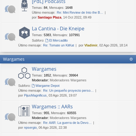
[PdL] Podcasts
Temas
:
84
,
Mensajes
:
1648
Último mensaje:
Re: Mini Review de Into the B…
por
Santiago Plaza
, 14 Oct 2022, 09:49
La Cantina - Die Kneipe
Temas
:
5383
,
Mensajes
:
107991
Subforo:
El Mercadillo
Último mensaje:
Re: Tomate un KitKat
por
Vladimir
, 02 Ago 2026, 18:14
Wargames
Wargames
Temas
:
1852
,
Mensajes
:
39964
Moderador:
Moderadores Wargames
Subforo:
Wargame Depot
Último mensaje:
Re: Un pequeño proyecto perso…
por
PijusMagnificus
, 03 Ago 2026, 19:07
Wargames :: AARs
Temas
:
955
,
Mensajes
:
60555
Moderador:
Moderadores Wargames
Último mensaje:
Re: AAR: La guerra de la Devo…
por
npsergio
, 06 Ago 2026, 22:38