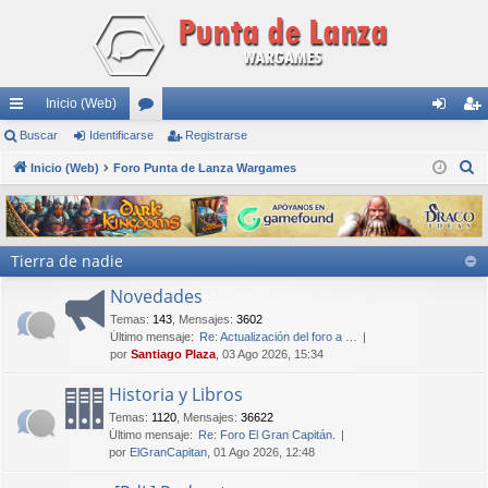
Inicio (Web)
nl
Buscar
Identificarse
or
Registrarse
de
eg
B
ac
Inicio (Web)
Foro Punta de Lanza Wargames
os
nti
ist
u
es
fic
ra
s
rá
ar
rs
c
Tierra de nadie
a
pi
se
e
r
Novedades
do
Temas
:
143
,
Mensajes
:
3602
s
Último mensaje:
Re: Actualización del foro a …
por
Santiago Plaza
, 03 Ago 2026, 15:34
Historia y Libros
Temas
:
1120
,
Mensajes
:
36622
Último mensaje:
Re: Foro El Gran Capitán.
por
ElGranCapitan
, 01 Ago 2026, 12:48