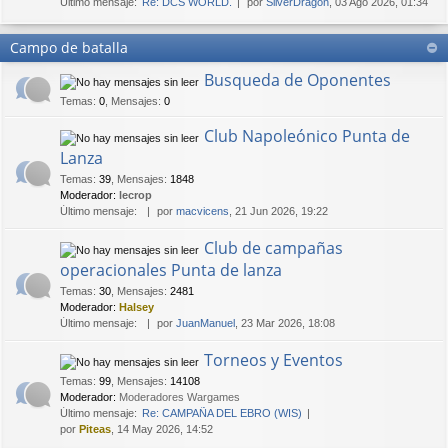
Último mensaje:
Re: DCS WORLD.
por
SilverDragon
, 03 Ago 2026, 01:34
Campo de batalla
Busqueda de Oponentes
Temas
:
0
,
Mensajes
:
0
Club Napoleónico Punta de
Lanza
Temas
:
39
,
Mensajes
:
1848
Moderador:
lecrop
Último mensaje:
por
macvicens
, 21 Jun 2026, 19:22
Club de campañas
operacionales Punta de lanza
Temas
:
30
,
Mensajes
:
2481
Moderador:
Halsey
Último mensaje:
por
JuanManuel
, 23 Mar 2026, 18:08
Torneos y Eventos
Temas
:
99
,
Mensajes
:
14108
Moderador:
Moderadores Wargames
Último mensaje:
Re: CAMPAÑA DEL EBRO (WIS)
por
Piteas
, 14 May 2026, 14:52