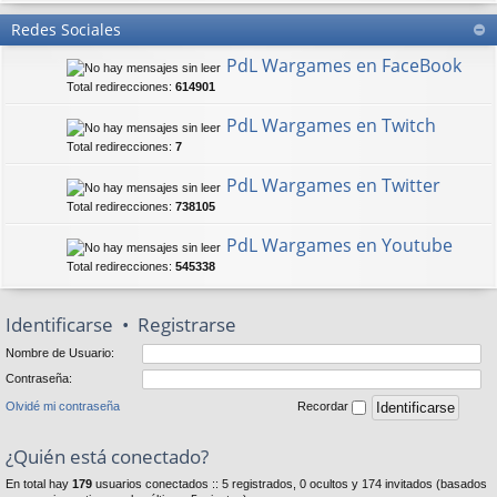
Redes Sociales
PdL Wargames en FaceBook
Total redirecciones:
614901
PdL Wargames en Twitch
Total redirecciones:
7
PdL Wargames en Twitter
Total redirecciones:
738105
PdL Wargames en Youtube
Total redirecciones:
545338
Identificarse
•
Registrarse
Nombre de Usuario:
Contraseña:
Olvidé mi contraseña
Recordar
¿Quién está conectado?
En total hay
179
usuarios conectados :: 5 registrados, 0 ocultos y 174 invitados (basados