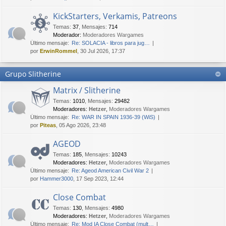
KickStarters, Verkamis, Patreons
Temas
:
37
,
Mensajes
:
714
Moderador:
Moderadores Wargames
Último mensaje:
Re: SOLACIA - libros para jug…
por
ErwinRommel
, 30 Jul 2026, 17:37
Grupo Slitherine
Matrix / Slitherine
Temas
:
1010
,
Mensajes
:
29482
Moderadores:
Hetzer
,
Moderadores Wargames
Último mensaje:
Re: WAR IN SPAIN 1936-39 (WiS)
por
Piteas
, 05 Ago 2026, 23:48
AGEOD
Temas
:
185
,
Mensajes
:
10243
Moderadores:
Hetzer
,
Moderadores Wargames
Último mensaje:
Re: Ageod American Civil War 2
por
Hammer3000
, 17 Sep 2023, 12:44
Close Combat
Temas
:
130
,
Mensajes
:
4980
Moderadores:
Hetzer
,
Moderadores Wargames
Último mensaje:
Re: Mod IA Close Combat (mult…