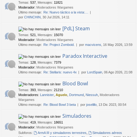
Temas
:
537
,
Mensajes
:
11821
Moderador:
Moderadores Wargames
Último mensaje:
Re: Nuevo táctico a la vista:…
por
CHINCHIN
, 30 Jul 2026, 14:11
[PdL] Steam
Temas
:
521
,
Mensajes
:
15070
Moderador:
Moderadores Wargames
Último mensaje:
Re: Project Zomboid.
por
macvicens
, 16 May 2026, 13:59
Paradox Interactive
Temas
:
128
,
Mensajes
:
7379
Moderador:
Moderadores Wargames
Último mensaje:
Re: Stellaris: nuevo 4x
por
LordSpain
, 06 Ago 2026, 21:08
Blood Bowl
Temas
:
393
,
Mensajes
:
21210
Moderadores:
Lannister
,
Aguelo
,
Dortmund
,
Niessuh
,
Moderadores
Wargames
Último mensaje:
Re: Blood Bowl 3 beta
por
joselillo
, 13 Dic 2023, 00:54
Simuladores
Temas
:
419
,
Mensajes
:
18651
Moderador:
Moderadores Wargames
Subforos:
ArmA III y simuladores terrestres
,
Simuladores aéreos