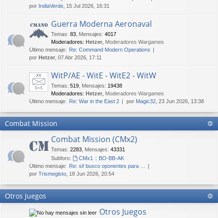
por
IndiaVerde
, 15 Jul 2026, 16:31
Guerra Moderna Aeronaval
Temas
:
83
,
Mensajes
:
4017
Moderadores:
Hetzer
,
Moderadores Wargames
Último mensaje:
Re: Command Modern Operations
por
Hetzer
, 07 Abr 2026, 17:11
WitP/AE - WitE - WitE2 - WitW
Temas
:
519
,
Mensajes
:
19438
Moderadores:
Hetzer
,
Moderadores Wargames
Último mensaje:
Re: War in the East 2
por
Magic32
, 23 Jun 2026, 13:38
Combat Mission
Combat Mission (CMx2)
Temas
:
2283
,
Mensajes
:
43331
Subforo:
CMx1 :: BO-BB-AK
Último mensaje:
Re: si! busco oponentes para …
por
Trismegisto
, 18 Jun 2026, 20:54
Otros Juegos
Otros Juegos