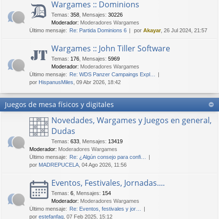
Wargames :: Dominions
Temas
:
358
,
Mensajes
:
30226
Moderador:
Moderadores Wargames
Último mensaje:
Re: Partida Dominions 6
por
Akayar
, 26 Jul 2024, 21:57
Wargames :: John Tiller Software
Temas
:
176
,
Mensajes
:
5969
Moderador:
Moderadores Wargames
Último mensaje:
Re: WDS Panzer Campaings Expl…
por
HispanusMiles
, 09 Abr 2026, 18:42
Juegos de mesa físicos y digitales
Novedades, Wargames y Juegos en general,
Dudas
Temas
:
633
,
Mensajes
:
13419
Moderador:
Moderadores Wargames
Último mensaje:
Re: ¿Algún consejo para confi…
por
MADREPUCELA
, 04 Ago 2026, 11:56
Eventos, Festivales, Jornadas....
Temas
:
6
,
Mensajes
:
154
Moderador:
Moderadores Wargames
Último mensaje:
Re: Eventos, festivales y jor…
por
estefanfaq
, 07 Feb 2025, 15:12