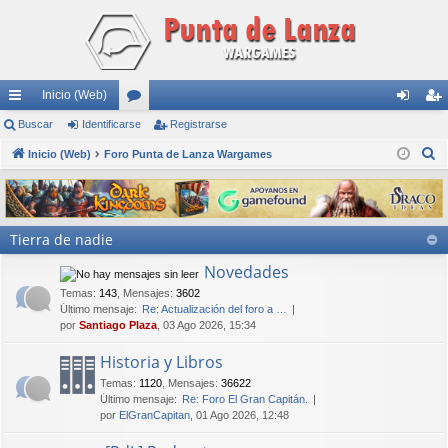
Inicio (Web)
nl
Buscar
Identificarse
or
Registrarse
de
eg
B
ac
Inicio (Web)
Foro Punta de Lanza Wargames
os
nti
ist
u
es
fic
ra
s
rá
ar
rs
c
Tierra de nadie
a
pi
se
e
r
Novedades
do
Temas
:
143
,
Mensajes
:
3602
s
Último mensaje:
Re: Actualización del foro a …
por
Santiago Plaza
, 03 Ago 2026, 15:34
Historia y Libros
Temas
:
1120
,
Mensajes
:
36622
Último mensaje:
Re: Foro El Gran Capitán.
por
ElGranCapitan
, 01 Ago 2026, 12:48