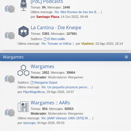
[PdL] Podcasts
Temas
:
84
,
Mensajes
:
1648
Último mensaje:
Re: Mini Review de Into the B…
por
Santiago Plaza
, 14 Oct 2022, 09:49
La Cantina - Die Kneipe
Temas
:
5383
,
Mensajes
:
107991
Subforo:
El Mercadillo
Último mensaje:
Re: Tomate un KitKat
por
Vladimir
, 02 Ago 2026, 18:14
Wargames
Wargames
Temas
:
1852
,
Mensajes
:
39964
Moderador:
Moderadores Wargames
Subforo:
Wargame Depot
Último mensaje:
Re: Un pequeño proyecto perso…
por
PijusMagnificus
, 03 Ago 2026, 19:07
Wargames :: AARs
Temas
:
954
,
Mensajes
:
60553
Moderador:
Moderadores Wargames
Último mensaje:
Re: [AAR Vietnam 1965-1975] W…
por
npsergio
, 04 Ago 2026, 09:03