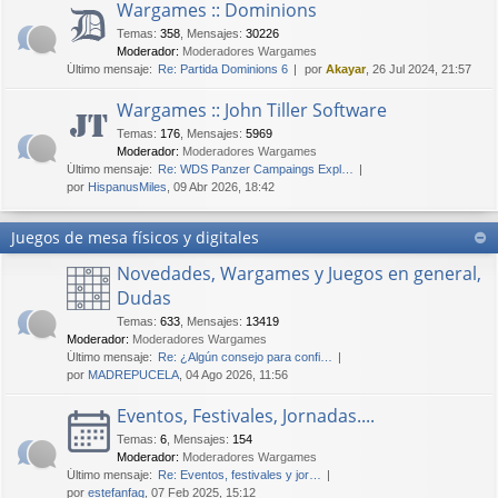
Wargames :: Dominions
Temas
:
358
,
Mensajes
:
30226
Moderador:
Moderadores Wargames
Último mensaje:
Re: Partida Dominions 6
por
Akayar
, 26 Jul 2024, 21:57
Wargames :: John Tiller Software
Temas
:
176
,
Mensajes
:
5969
Moderador:
Moderadores Wargames
Último mensaje:
Re: WDS Panzer Campaings Expl…
por
HispanusMiles
, 09 Abr 2026, 18:42
Juegos de mesa físicos y digitales
Novedades, Wargames y Juegos en general,
Dudas
Temas
:
633
,
Mensajes
:
13419
Moderador:
Moderadores Wargames
Último mensaje:
Re: ¿Algún consejo para confi…
por
MADREPUCELA
, 04 Ago 2026, 11:56
Eventos, Festivales, Jornadas....
Temas
:
6
,
Mensajes
:
154
Moderador:
Moderadores Wargames
Último mensaje:
Re: Eventos, festivales y jor…
por
estefanfaq
, 07 Feb 2025, 15:12