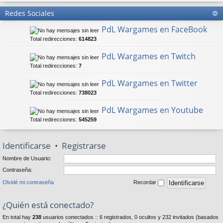
Redes Sociales
PdL Wargames en FaceBook
Total redirecciones:
614823
PdL Wargames en Twitch
Total redirecciones:
7
PdL Wargames en Twitter
Total redirecciones:
738023
PdL Wargames en Youtube
Total redirecciones:
545259
Identificarse
•
Registrarse
Nombre de Usuario:
Contraseña:
Olvidé mi contraseña
Recordar
¿Quién está conectado?
En total hay
238
usuarios conectados :: 6 registrados, 0 ocultos y 232 invitados (basados