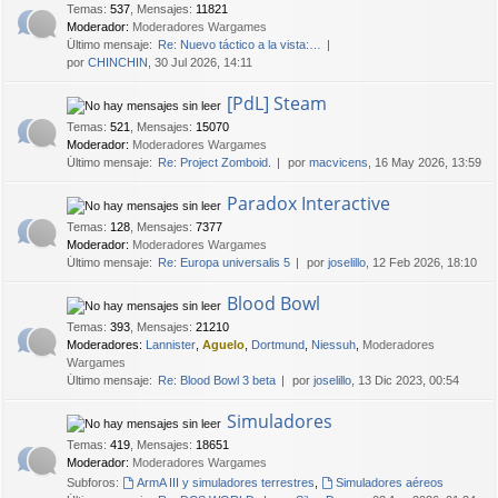
Temas
:
537
,
Mensajes
:
11821
Moderador:
Moderadores Wargames
Último mensaje:
Re: Nuevo táctico a la vista:…
por
CHINCHIN
, 30 Jul 2026, 14:11
[PdL] Steam
Temas
:
521
,
Mensajes
:
15070
Moderador:
Moderadores Wargames
Último mensaje:
Re: Project Zomboid.
por
macvicens
, 16 May 2026, 13:59
Paradox Interactive
Temas
:
128
,
Mensajes
:
7377
Moderador:
Moderadores Wargames
Último mensaje:
Re: Europa universalis 5
por
joselillo
, 12 Feb 2026, 18:10
Blood Bowl
Temas
:
393
,
Mensajes
:
21210
Moderadores:
Lannister
,
Aguelo
,
Dortmund
,
Niessuh
,
Moderadores
Wargames
Último mensaje:
Re: Blood Bowl 3 beta
por
joselillo
, 13 Dic 2023, 00:54
Simuladores
Temas
:
419
,
Mensajes
:
18651
Moderador:
Moderadores Wargames
Subforos:
ArmA III y simuladores terrestres
,
Simuladores aéreos