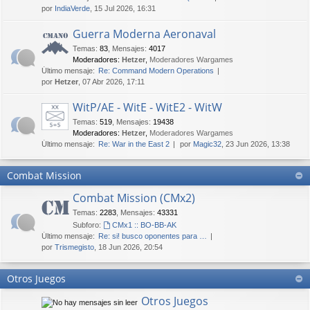
por
IndiaVerde
, 15 Jul 2026, 16:31
Guerra Moderna Aeronaval
Temas
:
83
,
Mensajes
:
4017
Moderadores:
Hetzer
,
Moderadores Wargames
Último mensaje:
Re: Command Modern Operations
por
Hetzer
, 07 Abr 2026, 17:11
WitP/AE - WitE - WitE2 - WitW
Temas
:
519
,
Mensajes
:
19438
Moderadores:
Hetzer
,
Moderadores Wargames
Último mensaje:
Re: War in the East 2
por
Magic32
, 23 Jun 2026, 13:38
Combat Mission
Combat Mission (CMx2)
Temas
:
2283
,
Mensajes
:
43331
Subforo:
CMx1 :: BO-BB-AK
Último mensaje:
Re: si! busco oponentes para …
por
Trismegisto
, 18 Jun 2026, 20:54
Otros Juegos
Otros Juegos