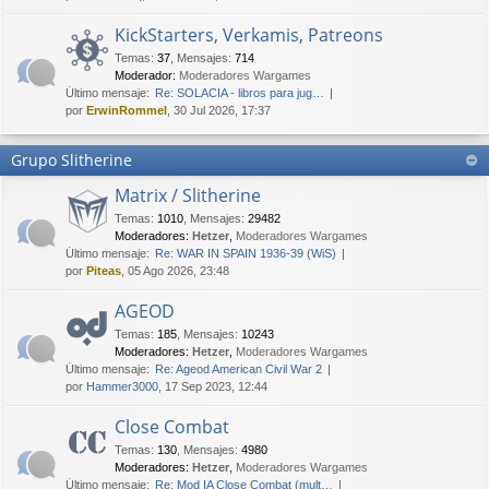
KickStarters, Verkamis, Patreons
Temas
:
37
,
Mensajes
:
714
Moderador:
Moderadores Wargames
Último mensaje:
Re: SOLACIA - libros para jug…
por
ErwinRommel
, 30 Jul 2026, 17:37
Grupo Slitherine
Matrix / Slitherine
Temas
:
1010
,
Mensajes
:
29482
Moderadores:
Hetzer
,
Moderadores Wargames
Último mensaje:
Re: WAR IN SPAIN 1936-39 (WiS)
por
Piteas
, 05 Ago 2026, 23:48
AGEOD
Temas
:
185
,
Mensajes
:
10243
Moderadores:
Hetzer
,
Moderadores Wargames
Último mensaje:
Re: Ageod American Civil War 2
por
Hammer3000
, 17 Sep 2023, 12:44
Close Combat
Temas
:
130
,
Mensajes
:
4980
Moderadores:
Hetzer
,
Moderadores Wargames
Último mensaje:
Re: Mod IA Close Combat (mult…