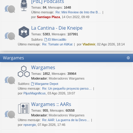
[PdL] Podcasts
Temas
:
84
,
Mensajes
:
1648
Último mensaje:
Re: Mini Review de Into the B…
por
Santiago Plaza
, 14 Oct 2022, 09:49
La Cantina - Die Kneipe
Temas
:
5383
,
Mensajes
:
107991
Subforo:
El Mercadillo
Último mensaje:
Re: Tomate un KitKat
por
Vladimir
, 02 Ago 2026, 18:14
Wargames
Wargames
Temas
:
1852
,
Mensajes
:
39964
Moderador:
Moderadores Wargames
Subforo:
Wargame Depot
Último mensaje:
Re: Un pequeño proyecto perso…
por
PijusMagnificus
, 03 Ago 2026, 19:07
Wargames :: AARs
Temas
:
955
,
Mensajes
:
60558
Moderador:
Moderadores Wargames
Último mensaje:
Re: AAR: La guerra de la Devo…
por
npsergio
, 07 Ago 2026, 17:46