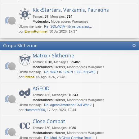
KickStarters, Verkamis, Patreons
Temas
:
37
,
Mensajes
:
714
Moderador:
Moderadores Wargames
Último mensaje:
Re: SOLACIA - libros para jug…
por
ErwinRommel
, 30 Jul 2026, 17:37
Grupo Slitherine
Matrix / Slitherine
Temas
:
1010
,
Mensajes
:
29482
Moderadores:
Hetzer
,
Moderadores Wargames
Último mensaje:
Re: WAR IN SPAIN 1936-39 (WiS)
por
Piteas
, 05 Ago 2026, 23:48
AGEOD
Temas
:
185
,
Mensajes
:
10243
Moderadores:
Hetzer
,
Moderadores Wargames
Último mensaje:
Re: Ageod American Civil War 2
por
Hammer3000
, 17 Sep 2023, 12:44
Close Combat
Temas
:
130
,
Mensajes
:
4980
Moderadores:
Hetzer
,
Moderadores Wargames
Último mensaje:
Re: Mod IA Close Combat (mult…