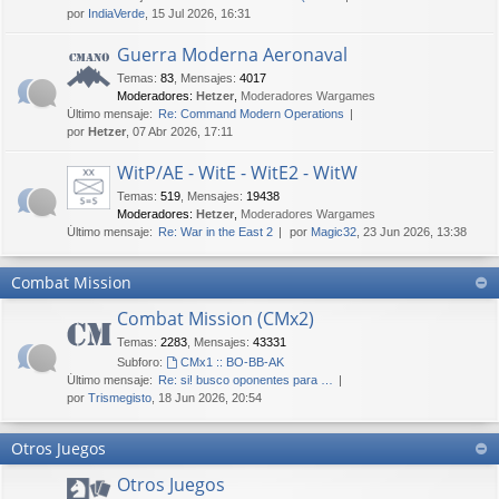
por
IndiaVerde
, 15 Jul 2026, 16:31
Guerra Moderna Aeronaval
Temas
:
83
,
Mensajes
:
4017
Moderadores:
Hetzer
,
Moderadores Wargames
Último mensaje:
Re: Command Modern Operations
por
Hetzer
, 07 Abr 2026, 17:11
WitP/AE - WitE - WitE2 - WitW
Temas
:
519
,
Mensajes
:
19438
Moderadores:
Hetzer
,
Moderadores Wargames
Último mensaje:
Re: War in the East 2
por
Magic32
, 23 Jun 2026, 13:38
Combat Mission
Combat Mission (CMx2)
Temas
:
2283
,
Mensajes
:
43331
Subforo:
CMx1 :: BO-BB-AK
Último mensaje:
Re: si! busco oponentes para …
por
Trismegisto
, 18 Jun 2026, 20:54
Otros Juegos
Otros Juegos