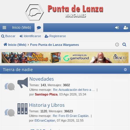
Inicio (Web)
nl
Buscar
Identificarse
or
Registrarse
de
eg
B
ac
Inicio (Web)
Foro Punta de Lanza Wargames
os
nti
ist
u
es
fic
ra
s
rá
ar
rs
c
Tierra de nadie
a
pi
se
e
r
Novedades
do
Temas
:
143
,
Mensajes
:
3602
s
Último mensaje:
Re: Actualización del foro a …
por
Santiago Plaza
, 03 Ago 2026, 15:34
Historia y Libros
Temas
:
1120
,
Mensajes
:
36623
Último mensaje:
Re: Foro El Gran Capitán.
por
ElGranCapitan
, 07 Ago 2026, 11:55