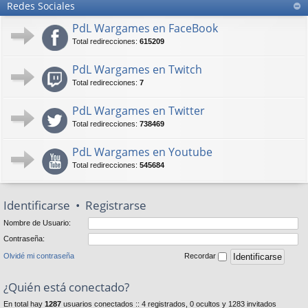
Redes Sociales
PdL Wargames en FaceBook
Total redirecciones:
615209
PdL Wargames en Twitch
Total redirecciones:
7
PdL Wargames en Twitter
Total redirecciones:
738469
PdL Wargames en Youtube
Total redirecciones:
545684
Identificarse
•
Registrarse
Nombre de Usuario:
Contraseña:
Olvidé mi contraseña
Recordar
¿Quién está conectado?
En total hay
1287
usuarios conectados :: 4 registrados, 0 ocultos y 1283 invitados