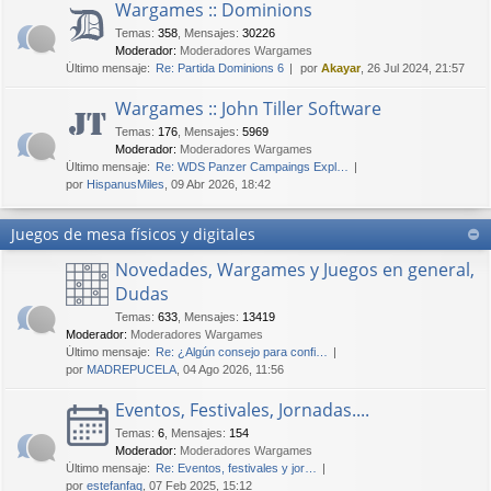
Wargames :: Dominions
Temas
:
358
,
Mensajes
:
30226
Moderador:
Moderadores Wargames
Último mensaje:
Re: Partida Dominions 6
por
Akayar
, 26 Jul 2024, 21:57
Wargames :: John Tiller Software
Temas
:
176
,
Mensajes
:
5969
Moderador:
Moderadores Wargames
Último mensaje:
Re: WDS Panzer Campaings Expl…
por
HispanusMiles
, 09 Abr 2026, 18:42
Juegos de mesa físicos y digitales
Novedades, Wargames y Juegos en general,
Dudas
Temas
:
633
,
Mensajes
:
13419
Moderador:
Moderadores Wargames
Último mensaje:
Re: ¿Algún consejo para confi…
por
MADREPUCELA
, 04 Ago 2026, 11:56
Eventos, Festivales, Jornadas....
Temas
:
6
,
Mensajes
:
154
Moderador:
Moderadores Wargames
Último mensaje:
Re: Eventos, festivales y jor…
por
estefanfaq
, 07 Feb 2025, 15:12