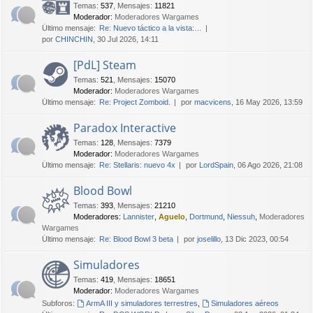
Temas
:
537
,
Mensajes
:
11821
Moderador:
Moderadores Wargames
Último mensaje:
Re: Nuevo táctico a la vista:…
por
CHINCHIN
, 30 Jul 2026, 14:11
[PdL] Steam
Temas
:
521
,
Mensajes
:
15070
Moderador:
Moderadores Wargames
Último mensaje:
Re: Project Zomboid.
por
macvicens
, 16 May 2026, 13:59
Paradox Interactive
Temas
:
128
,
Mensajes
:
7379
Moderador:
Moderadores Wargames
Último mensaje:
Re: Stellaris: nuevo 4x
por
LordSpain
, 06 Ago 2026, 21:08
Blood Bowl
Temas
:
393
,
Mensajes
:
21210
Moderadores:
Lannister
,
Aguelo
,
Dortmund
,
Niessuh
,
Moderadores
Wargames
Último mensaje:
Re: Blood Bowl 3 beta
por
joselillo
, 13 Dic 2023, 00:54
Simuladores
Temas
:
419
,
Mensajes
:
18651
Moderador:
Moderadores Wargames
Subforos:
ArmA III y simuladores terrestres
,
Simuladores aéreos