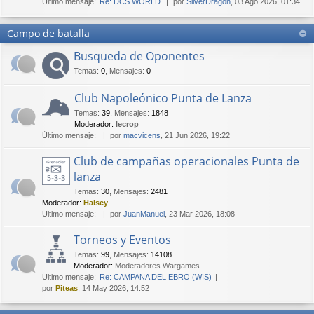
Último mensaje:
Re: DCS WORLD.
por
SilverDragon
, 03 Ago 2026, 01:34
Campo de batalla
Busqueda de Oponentes
Temas
:
0
,
Mensajes
:
0
Club Napoleónico Punta de Lanza
Temas
:
39
,
Mensajes
:
1848
Moderador:
lecrop
Último mensaje:
por
macvicens
, 21 Jun 2026, 19:22
Club de campañas operacionales Punta de
lanza
Temas
:
30
,
Mensajes
:
2481
Moderador:
Halsey
Último mensaje:
por
JuanManuel
, 23 Mar 2026, 18:08
Torneos y Eventos
Temas
:
99
,
Mensajes
:
14108
Moderador:
Moderadores Wargames
Último mensaje:
Re: CAMPAÑA DEL EBRO (WIS)
por
Piteas
, 14 May 2026, 14:52