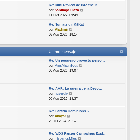
r
i
Re: Mini Review de Into the B…
ú
m
V
por
Santiago Plaza
l
o
e
14 Oct 2022, 09:49
t
m
r
i
e
Re: Tomate un KitKat
ú
m
n
V
por
Vladimir
l
o
s
e
02 Ago 2026, 18:14
t
m
a
r
i
e
j
ú
m
n
e
l
o
s
Último mensaje
t
m
a
i
e
Re: Un pequeño proyecto perso…
j
m
n
V
por
PijusMagnificus
e
o
s
e
03 Ago 2026, 19:07
m
a
r
e
j
ú
n
e
l
Re: AAR: La guerra de la Devo…
s
t
V
por
npsergio
a
i
e
08 Ago 2026, 13:37
j
m
r
e
o
ú
m
Re: Partida Dominions 6
l
e
V
por
Akayar
t
n
e
26 Jul 2024, 21:57
i
s
r
m
a
ú
o
Re: WDS Panzer Campaings Expl…
j
l
m
V
por
HispanusMiles