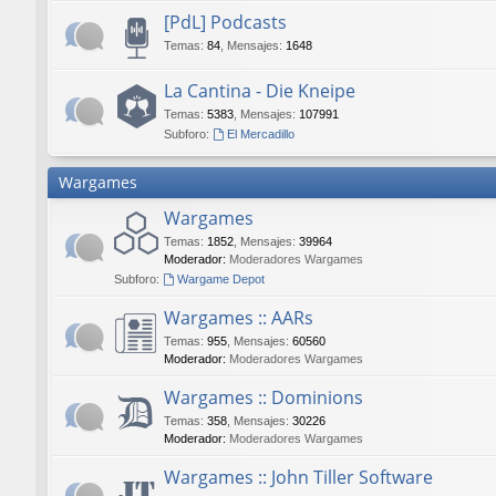
[PdL] Podcasts
Temas
:
84
,
Mensajes
:
1648
La Cantina - Die Kneipe
Temas
:
5383
,
Mensajes
:
107991
Subforo:
El Mercadillo
Wargames
Wargames
Temas
:
1852
,
Mensajes
:
39964
Moderador:
Moderadores Wargames
Subforo:
Wargame Depot
Wargames :: AARs
Temas
:
955
,
Mensajes
:
60560
Moderador:
Moderadores Wargames
Wargames :: Dominions
Temas
:
358
,
Mensajes
:
30226
Moderador:
Moderadores Wargames
Wargames :: John Tiller Software