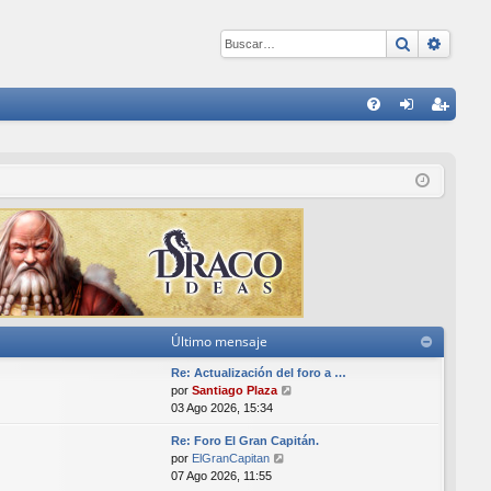
Buscar
Búsqu
E
FA
de
eg
Q
nti
ist
fic
ra
ar
rs
se
e
Último mensaje
Re: Actualización del foro a …
V
por
Santiago Plaza
e
03 Ago 2026, 15:34
r
Re: Foro El Gran Capitán.
ú
V
por
ElGranCapitan
l
e
07 Ago 2026, 11:55
t