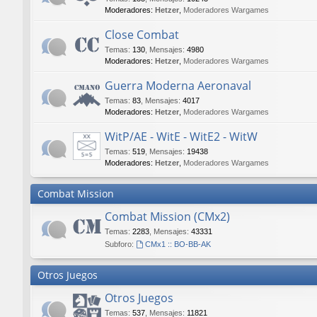
Moderadores:
Hetzer
,
Moderadores Wargames
Close Combat
Temas
:
130
,
Mensajes
:
4980
Moderadores:
Hetzer
,
Moderadores Wargames
Guerra Moderna Aeronaval
Temas
:
83
,
Mensajes
:
4017
Moderadores:
Hetzer
,
Moderadores Wargames
WitP/AE - WitE - WitE2 - WitW
Temas
:
519
,
Mensajes
:
19438
Moderadores:
Hetzer
,
Moderadores Wargames
Combat Mission
Combat Mission (CMx2)
Temas
:
2283
,
Mensajes
:
43331
Subforo:
CMx1 :: BO-BB-AK
Otros Juegos
Otros Juegos
Temas
:
537
,
Mensajes
:
11821