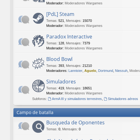
Moderador:
Moderadores Wargames
[PdL] Steam
Temas
:
521
,
Mensajes
:
15070
Moderador:
Moderadores Wargames
Paradox Interactive
Temas
:
128
,
Mensajes
:
7379
Moderador:
Moderadores Wargames
Blood Bowl
Temas
:
393
,
Mensajes
:
21210
Moderadores:
Lannister
,
Aguelo
,
Dortmund
,
Niessuh
,
Moder
Simuladores
Temas
:
419
,
Mensajes
:
18651
Moderador:
Moderadores Wargames
Subforos:
ArmA III y simuladores terrestres
,
Simuladores aéreos
Campo de batalla
Busqueda de Oponentes
Temas
:
0
,
Mensajes
:
0