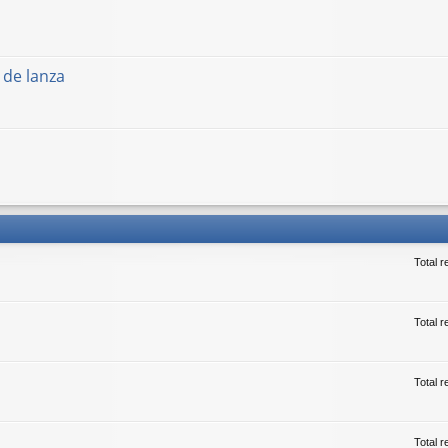
 de lanza
Total 
Total r
Total 
Total 