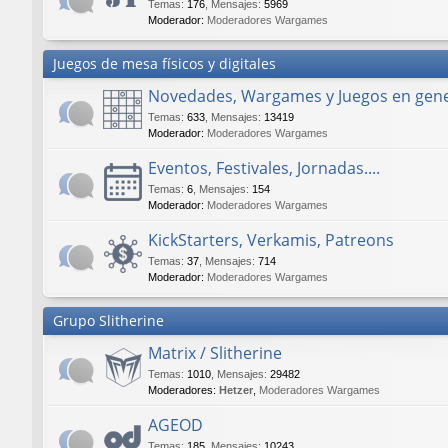
Temas
:
176
,
Mensajes
:
5969
Moderador:
Moderadores Wargames
Juegos de mesa físicos y digitales
Novedades, Wargames y Juegos en gene
Temas
:
633
,
Mensajes
:
13419
Moderador:
Moderadores Wargames
Eventos, Festivales, Jornadas....
Temas
:
6
,
Mensajes
:
154
Moderador:
Moderadores Wargames
KickStarters, Verkamis, Patreons
Temas
:
37
,
Mensajes
:
714
Moderador:
Moderadores Wargames
Grupo Slitherine
Matrix / Slitherine
Temas
:
1010
,
Mensajes
:
29482
Moderadores:
Hetzer
,
Moderadores Wargames
AGEOD
Temas
:
185
,
Mensajes
:
10243