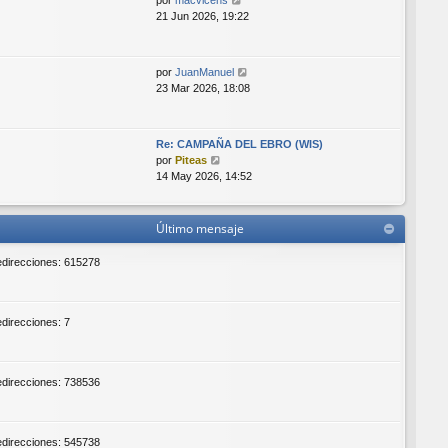
por
macvicens
n
e
21 Jun 2026, 19:22
s
r
a
ú
j
l
e
V
por
JuanManuel
t
e
23 Mar 2026, 18:08
i
r
m
ú
o
l
m
Re: CAMPAÑA DEL EBRO (WIS)
t
V
e
por
Piteas
i
e
n
14 May 2026, 14:52
m
r
s
o
ú
a
m
l
j
Último mensaje
e
t
e
n
i
redirecciones: 615278
s
m
a
o
j
m
e
e
edirecciones: 7
n
s
a
redirecciones: 738536
j
e
redirecciones: 545738