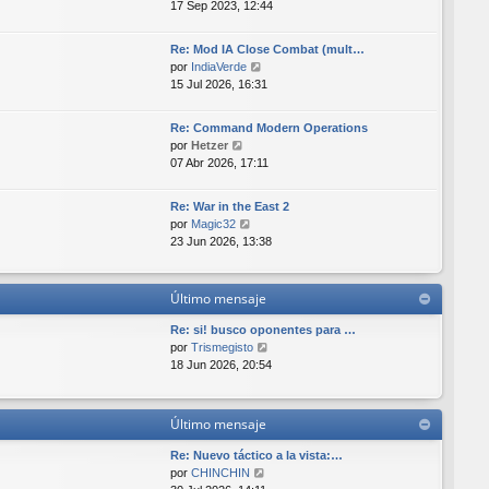
e
17 Sep 2023, 12:44
a
i
r
j
m
ú
e
o
Re: Mod IA Close Combat (mult…
l
m
V
por
IndiaVerde
t
e
e
15 Jul 2026, 16:31
i
n
r
m
s
ú
o
Re: Command Modern Operations
a
l
V
m
por
Hetzer
j
t
e
e
07 Abr 2026, 17:11
e
i
r
n
m
ú
s
o
Re: War in the East 2
l
a
V
m
por
Magic32
t
j
e
e
23 Jun 2026, 13:38
i
e
r
n
m
ú
s
o
l
a
Último mensaje
m
t
j
e
i
e
Re: si! busco oponentes para …
n
m
V
por
Trismegisto
s
o
e
18 Jun 2026, 20:54
a
m
r
j
e
ú
e
n
l
Último mensaje
s
t
a
i
Re: Nuevo táctico a la vista:…
j
m
V
por
CHINCHIN
e
o