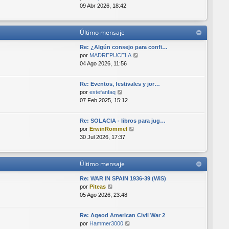
e
t
e
e
09 Abr 2026, 18:42
i
n
r
m
s
ú
o
a
l
Último mensaje
m
j
t
e
e
i
Re: ¿Algún consejo para confi…
n
m
V
por
MADREPUCELA
s
o
e
04 Ago 2026, 11:56
a
m
r
j
e
ú
e
Re: Eventos, festivales y jor…
n
l
V
por
estefanfaq
s
t
e
07 Feb 2025, 15:12
a
i
r
j
m
ú
e
o
Re: SOLACIA - libros para jug…
l
V
m
por
ErwinRommel
t
e
e
30 Jul 2026, 17:37
i
r
n
m
ú
s
o
l
a
Último mensaje
m
t
j
e
i
e
Re: WAR IN SPAIN 1936-39 (WiS)
n
m
V
por
Piteas
s
o
e
05 Ago 2026, 23:48
a
m
r
j
e
ú
e
Re: Ageod American Civil War 2
n
l
V
por
Hammer3000
s
t