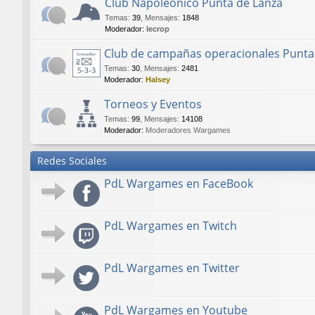
Club Napoleónico Punta de Lanza
Temas
:
39
,
Mensajes
:
1848
Moderador:
lecrop
Club de campañas operacionales Punta
Temas
:
30
,
Mensajes
:
2481
Moderador:
Halsey
Torneos y Eventos
Temas
:
99
,
Mensajes
:
14108
Moderador:
Moderadores Wargames
Redes Sociales
PdL Wargames en FaceBook
PdL Wargames en Twitch
PdL Wargames en Twitter
PdL Wargames en Youtube