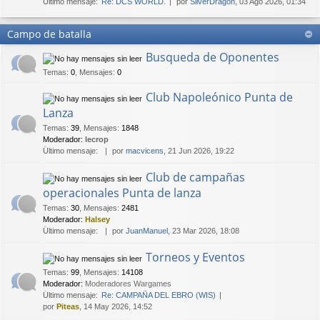
Último mensaje:
Re: DCS WORLD.
por
SilverDragon
, 03 Ago 2026, 01:34
Campo de batalla
Busqueda de Oponentes
Temas
:
0
,
Mensajes
:
0
Club Napoleónico Punta de
Lanza
Temas
:
39
,
Mensajes
:
1848
Moderador:
lecrop
Último mensaje:
por
macvicens
, 21 Jun 2026, 19:22
Club de campañas
operacionales Punta de lanza
Temas
:
30
,
Mensajes
:
2481
Moderador:
Halsey
Último mensaje:
por
JuanManuel
, 23 Mar 2026, 18:08
Torneos y Eventos
Temas
:
99
,
Mensajes
:
14108
Moderador:
Moderadores Wargames
Último mensaje:
Re: CAMPAÑA DEL EBRO (WIS)
por
Piteas
, 14 May 2026, 14:52