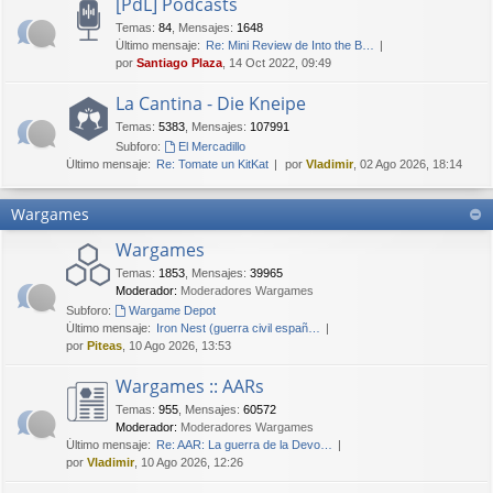
[PdL] Podcasts
Temas
:
84
,
Mensajes
:
1648
Último mensaje:
Re: Mini Review de Into the B…
por
Santiago Plaza
, 14 Oct 2022, 09:49
La Cantina - Die Kneipe
Temas
:
5383
,
Mensajes
:
107991
Subforo:
El Mercadillo
Último mensaje:
Re: Tomate un KitKat
por
Vladimir
, 02 Ago 2026, 18:14
Wargames
Wargames
Temas
:
1853
,
Mensajes
:
39965
Moderador:
Moderadores Wargames
Subforo:
Wargame Depot
Último mensaje:
Iron Nest (guerra civil españ…
por
Piteas
, 10 Ago 2026, 13:53
Wargames :: AARs
Temas
:
955
,
Mensajes
:
60572
Moderador:
Moderadores Wargames
Último mensaje:
Re: AAR: La guerra de la Devo…
por
Vladimir
, 10 Ago 2026, 12:26