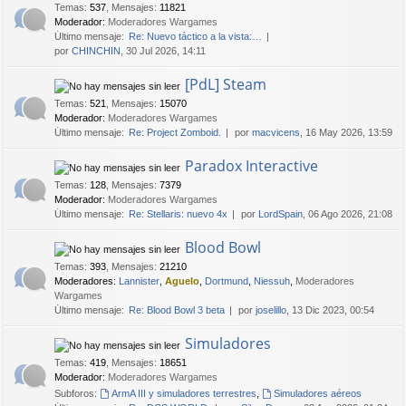
Temas
:
537
,
Mensajes
:
11821
Moderador:
Moderadores Wargames
Último mensaje:
Re: Nuevo táctico a la vista:…
por
CHINCHIN
, 30 Jul 2026, 14:11
[PdL] Steam
Temas
:
521
,
Mensajes
:
15070
Moderador:
Moderadores Wargames
Último mensaje:
Re: Project Zomboid.
por
macvicens
, 16 May 2026, 13:59
Paradox Interactive
Temas
:
128
,
Mensajes
:
7379
Moderador:
Moderadores Wargames
Último mensaje:
Re: Stellaris: nuevo 4x
por
LordSpain
, 06 Ago 2026, 21:08
Blood Bowl
Temas
:
393
,
Mensajes
:
21210
Moderadores:
Lannister
,
Aguelo
,
Dortmund
,
Niessuh
,
Moderadores
Wargames
Último mensaje:
Re: Blood Bowl 3 beta
por
joselillo
, 13 Dic 2023, 00:54
Simuladores
Temas
:
419
,
Mensajes
:
18651
Moderador:
Moderadores Wargames
Subforos:
ArmA III y simuladores terrestres
,
Simuladores aéreos