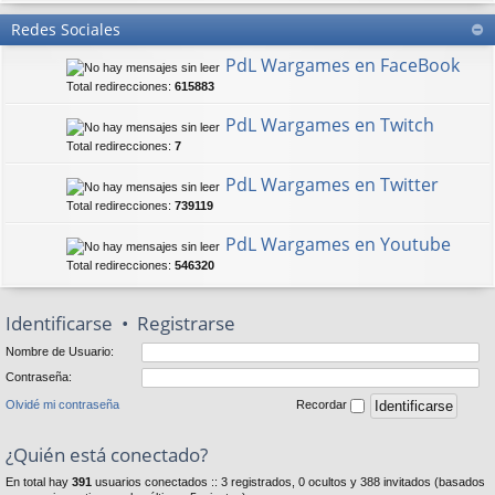
Redes Sociales
PdL Wargames en FaceBook
Total redirecciones:
615883
PdL Wargames en Twitch
Total redirecciones:
7
PdL Wargames en Twitter
Total redirecciones:
739119
PdL Wargames en Youtube
Total redirecciones:
546320
Identificarse
•
Registrarse
Nombre de Usuario:
Contraseña:
Olvidé mi contraseña
Recordar
¿Quién está conectado?
En total hay
391
usuarios conectados :: 3 registrados, 0 ocultos y 388 invitados (basados