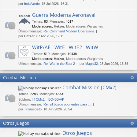
por
IndiaVerde
, 15 Jul 2026, 16:31
Guerra Moderna Aeronaval
Temas
:
83
,
Mensajes
:
4017
Moderadores:
Hetzer
,
Moderadores Wargames
Último mensaje:
Re: Command Modern Operations
por
Hetzer
, 07 Abr 2026, 17:11
WitP/AE - WitE - WitE2 - WitW
Temas
:
519
,
Mensajes
:
19438
Moderadores:
Hetzer
,
Moderadores Wargames
Último mensaje:
Re: War in the East 2
por
Magic32
, 23 Jun 2026, 13:38
Combat Mission
Combat Mission (CMx2)
Temas
:
2283
,
Mensajes
:
43331
Subforo:
CMx1 :: BO-BB-AK
Último mensaje:
Re: si! busco oponentes para …
por
Trismegisto
, 18 Jun 2026, 20:54
Otros Juegos
Otros Juegos