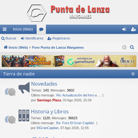
Inicio (Web)
nl
Buscar
Identificarse
or
Registrarse
de
eg
B
ac
Inicio (Web)
Foro Punta de Lanza Wargames
os
nti
ist
u
es
fic
ra
s
rá
ar
rs
c
Tierra de nadie
a
pi
se
e
r
Novedades
do
Temas
:
143
,
Mensajes
:
3602
s
Último mensaje:
Re: Actualización del foro a …
por
Santiago Plaza
, 03 Ago 2026, 15:34
Historia y Libros
Temas
:
1120
,
Mensajes
:
36623
Último mensaje:
Re: Foro El Gran Capitán.
por
ElGranCapitan
, 07 Ago 2026, 11:55