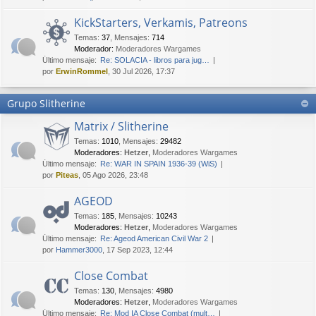
KickStarters, Verkamis, Patreons
Temas
:
37
,
Mensajes
:
714
Moderador:
Moderadores Wargames
Último mensaje:
Re: SOLACIA - libros para jug…
por
ErwinRommel
, 30 Jul 2026, 17:37
Grupo Slitherine
Matrix / Slitherine
Temas
:
1010
,
Mensajes
:
29482
Moderadores:
Hetzer
,
Moderadores Wargames
Último mensaje:
Re: WAR IN SPAIN 1936-39 (WiS)
por
Piteas
, 05 Ago 2026, 23:48
AGEOD
Temas
:
185
,
Mensajes
:
10243
Moderadores:
Hetzer
,
Moderadores Wargames
Último mensaje:
Re: Ageod American Civil War 2
por
Hammer3000
, 17 Sep 2023, 12:44
Close Combat
Temas
:
130
,
Mensajes
:
4980
Moderadores:
Hetzer
,
Moderadores Wargames
Último mensaje:
Re: Mod IA Close Combat (mult…