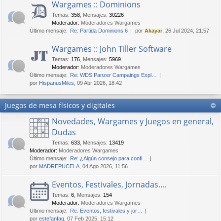
Wargames :: Dominions
Temas
:
358
,
Mensajes
:
30226
Moderador:
Moderadores Wargames
Último mensaje:
Re: Partida Dominions 6
por
Akayar
, 26 Jul 2024, 21:57
Wargames :: John Tiller Software
Temas
:
176
,
Mensajes
:
5969
Moderador:
Moderadores Wargames
Último mensaje:
Re: WDS Panzer Campaings Expl…
por
HispanusMiles
, 09 Abr 2026, 18:42
Juegos de mesa físicos y digitales
Novedades, Wargames y Juegos en general,
Dudas
Temas
:
633
,
Mensajes
:
13419
Moderador:
Moderadores Wargames
Último mensaje:
Re: ¿Algún consejo para confi…
por
MADREPUCELA
, 04 Ago 2026, 11:56
Eventos, Festivales, Jornadas....
Temas
:
6
,
Mensajes
:
154
Moderador:
Moderadores Wargames
Último mensaje:
Re: Eventos, festivales y jor…
por
estefanfaq
, 07 Feb 2025, 15:12