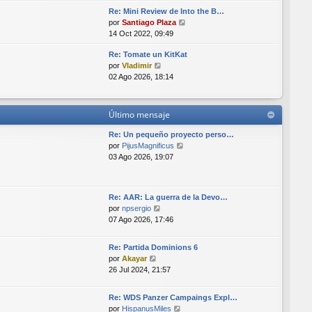
r
i
Re: Mini Review de Into the B…
ú
m
V
por
Santiago Plaza
l
o
e
14 Oct 2022, 09:49
t
m
r
i
e
Re: Tomate un KitKat
ú
m
n
V
por
Vladimir
l
o
s
e
02 Ago 2026, 18:14
t
m
a
r
i
e
j
ú
m
n
e
l
o
s
Último mensaje
t
m
a
i
e
Re: Un pequeño proyecto perso…
j
m
n
V
por
PijusMagnificus
e
o
s
e
03 Ago 2026, 19:07
m
a
r
e
j
ú
n
e
l
Re: AAR: La guerra de la Devo…
s
t
V
por
npsergio
a
i
e
07 Ago 2026, 17:46
j
m
r
e
o
ú
m
Re: Partida Dominions 6
l
e
V
por
Akayar
t
n
e
26 Jul 2024, 21:57
i
s
r
m
a
ú
o
Re: WDS Panzer Campaings Expl…
j
l
m
V
por
HispanusMiles