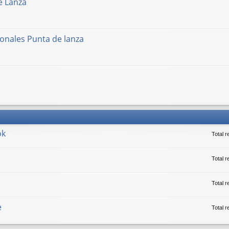
e Lanza
onales Punta de lanza
ok
Total 
Total r
Total 
e
Total 