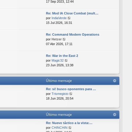
e
17 Sep 2023, 12:44
a
i
r
j
m
ú
e
o
Re: Mod IA Close Combat (mult…
l
m
V
por
IndiaVerde
t
e
e
15 Jul 2026, 16:31
i
n
r
m
s
ú
o
Re: Command Modern Operations
a
l
V
m
por
Hetzer
j
t
e
e
07 Abr 2026, 17:11
e
i
r
n
m
ú
s
o
Re: War in the East 2
l
a
V
m
por
Magic32
t
j
e
e
23 Jun 2026, 13:38
i
e
r
n
m
ú
s
o
l
a
Último mensaje
m
t
j
e
i
e
Re: si! busco oponentes para …
n
m
V
por
Trismegisto
s
o
e
18 Jun 2026, 20:54
a
m
r
j
e
ú
e
n
l
Último mensaje
s
t
a
i
Re: Nuevo táctico a la vista:…
j
m
V
por
CHINCHIN
e
o