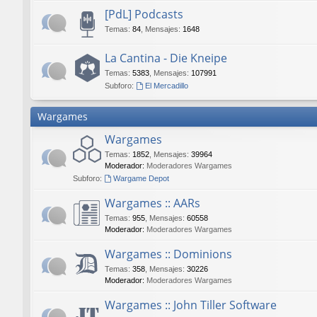
[PdL] Podcasts
Temas
:
84
,
Mensajes
:
1648
La Cantina - Die Kneipe
Temas
:
5383
,
Mensajes
:
107991
Subforo:
El Mercadillo
Wargames
Wargames
Temas
:
1852
,
Mensajes
:
39964
Moderador:
Moderadores Wargames
Subforo:
Wargame Depot
Wargames :: AARs
Temas
:
955
,
Mensajes
:
60558
Moderador:
Moderadores Wargames
Wargames :: Dominions
Temas
:
358
,
Mensajes
:
30226
Moderador:
Moderadores Wargames
Wargames :: John Tiller Software