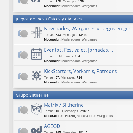
Temas
:
176
,
Mensajes
:
5969
Moderador:
Moderadores Wargames
Juegos de mesa físicos y digitales
Novedades, Wargames y Juegos en gene
Temas
:
633
,
Mensajes
:
13419
Moderador:
Moderadores Wargames
Eventos, Festivales, Jornadas....
Temas
:
6
,
Mensajes
:
154
Moderador:
Moderadores Wargames
KickStarters, Verkamis, Patreons
Temas
:
37
,
Mensajes
:
714
Moderador:
Moderadores Wargames
Grupo Slitherine
Matrix / Slitherine
Temas
:
1010
,
Mensajes
:
29482
Moderadores:
Hetzer
,
Moderadores Wargames
AGEOD
Temas
:
185
,
Mensajes
:
10243