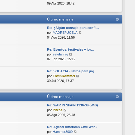
e
t
e
e
09 Abr 2026, 18:42
i
n
r
m
s
ú
o
a
l
Último mensaje
m
j
t
e
e
i
Re: ¿Algún consejo para confi…
n
m
V
por
MADREPUCELA
s
o
e
04 Ago 2026, 11:56
a
m
r
j
e
ú
e
Re: Eventos, festivales y jor…
n
l
V
por
estefanfaq
s
t
e
07 Feb 2025, 15:12
a
i
r
j
m
ú
e
o
Re: SOLACIA - libros para jug…
l
V
m
por
ErwinRommel
t
e
e
30 Jul 2026, 17:37
i
r
n
m
ú
s
o
l
a
Último mensaje
m
t
j
e
i
e
Re: WAR IN SPAIN 1936-39 (WiS)
n
m
V
por
Piteas
s
o
e
05 Ago 2026, 23:48
a
m
r
j
e
ú
e
Re: Ageod American Civil War 2
n
l
V
por
Hammer3000
s
t