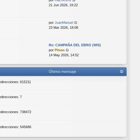
por
macvicens
n
e
21 Jun 2026, 19:22
s
r
a
ú
j
l
e
V
por
JuanManuel
t
e
23 Mar 2026, 18:08
i
r
m
ú
o
l
m
Re: CAMPAÑA DEL EBRO (WIS)
t
V
e
por
Piteas
i
e
n
14 May 2026, 14:52
m
r
s
o
ú
a
m
l
j
Último mensaje
e
t
e
n
i
redirecciones: 615211
s
m
a
o
j
m
edirecciones: 7
e
e
n
s
redirecciones: 738472
a
j
e
redirecciones: 545686