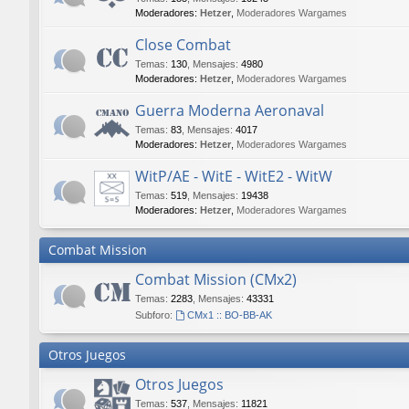
Moderadores:
Hetzer
,
Moderadores Wargames
Close Combat
Temas
:
130
,
Mensajes
:
4980
Moderadores:
Hetzer
,
Moderadores Wargames
Guerra Moderna Aeronaval
Temas
:
83
,
Mensajes
:
4017
Moderadores:
Hetzer
,
Moderadores Wargames
WitP/AE - WitE - WitE2 - WitW
Temas
:
519
,
Mensajes
:
19438
Moderadores:
Hetzer
,
Moderadores Wargames
Combat Mission
Combat Mission (CMx2)
Temas
:
2283
,
Mensajes
:
43331
Subforo:
CMx1 :: BO-BB-AK
Otros Juegos
Otros Juegos
Temas
:
537
,
Mensajes
:
11821