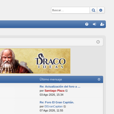
Buscar
Búsqu
E
FA
de
eg
Q
nti
ist
fic
ra
ar
rs
se
e
Último mensaje
Re: Actualización del foro a …
V
por
Santiago Plaza
e
03 Ago 2026, 15:34
r
Re: Foro El Gran Capitán.
ú
V
por
ElGranCapitan
l
e
07 Ago 2026, 11:55
t