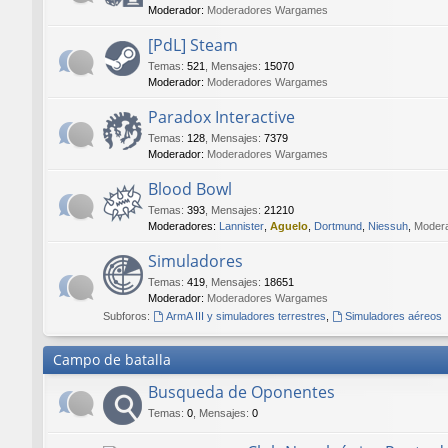
Moderador:
Moderadores Wargames
[PdL] Steam
Temas
:
521
,
Mensajes
:
15070
Moderador:
Moderadores Wargames
Paradox Interactive
Temas
:
128
,
Mensajes
:
7379
Moderador:
Moderadores Wargames
Blood Bowl
Temas
:
393
,
Mensajes
:
21210
Moderadores:
Lannister
,
Aguelo
,
Dortmund
,
Niessuh
,
Moder
Simuladores
Temas
:
419
,
Mensajes
:
18651
Moderador:
Moderadores Wargames
Subforos:
ArmA III y simuladores terrestres
,
Simuladores aéreos
Campo de batalla
Busqueda de Oponentes
Temas
:
0
,
Mensajes
:
0