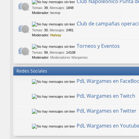
Club Napoleónico Punta d
Temas
:
39
,
Mensajes
:
1848
Moderador:
lecrop
Club de campañas operaci
Temas
:
30
,
Mensajes
:
2481
Moderador:
Halsey
Torneos y Eventos
Temas
:
99
,
Mensajes
:
14108
Moderador:
Moderadores Wargames
Redes Sociales
PdL Wargames en FaceBo
PdL Wargames en Twitch
PdL Wargames en Twitter
PdL Wargames en Youtub