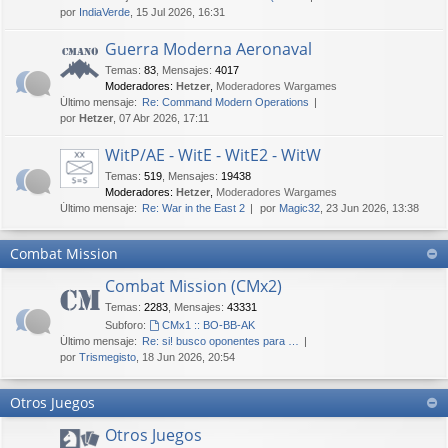
por
IndiaVerde
, 15 Jul 2026, 16:31
Guerra Moderna Aeronaval
Temas
:
83
,
Mensajes
:
4017
Moderadores:
Hetzer
,
Moderadores Wargames
Último mensaje:
Re: Command Modern Operations
por
Hetzer
, 07 Abr 2026, 17:11
WitP/AE - WitE - WitE2 - WitW
Temas
:
519
,
Mensajes
:
19438
Moderadores:
Hetzer
,
Moderadores Wargames
Último mensaje:
Re: War in the East 2
por
Magic32
, 23 Jun 2026, 13:38
Combat Mission
Combat Mission (CMx2)
Temas
:
2283
,
Mensajes
:
43331
Subforo:
CMx1 :: BO-BB-AK
Último mensaje:
Re: si! busco oponentes para …
por
Trismegisto
, 18 Jun 2026, 20:54
Otros Juegos
Otros Juegos