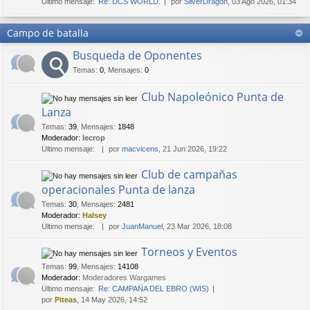
Último mensaje:
Re: DCS WORLD.
por
SilverDragon
, 03 Ago 2026, 01:34
Campo de batalla
Busqueda de Oponentes
Temas
:
0
,
Mensajes
:
0
Club Napoleónico Punta de
Lanza
Temas
:
39
,
Mensajes
:
1848
Moderador:
lecrop
Último mensaje:
por
macvicens
, 21 Jun 2026, 19:22
Club de campañas
operacionales Punta de lanza
Temas
:
30
,
Mensajes
:
2481
Moderador:
Halsey
Último mensaje:
por
JuanManuel
, 23 Mar 2026, 18:08
Torneos y Eventos
Temas
:
99
,
Mensajes
:
14108
Moderador:
Moderadores Wargames
Último mensaje:
Re: CAMPAÑA DEL EBRO (WIS)
por
Piteas
, 14 May 2026, 14:52