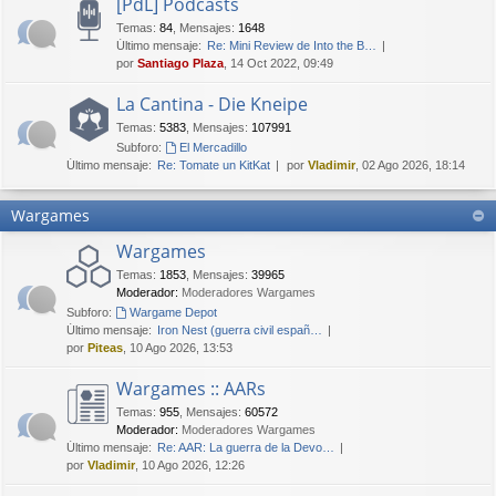
[PdL] Podcasts
Temas
:
84
,
Mensajes
:
1648
Último mensaje:
Re: Mini Review de Into the B…
por
Santiago Plaza
, 14 Oct 2022, 09:49
La Cantina - Die Kneipe
Temas
:
5383
,
Mensajes
:
107991
Subforo:
El Mercadillo
Último mensaje:
Re: Tomate un KitKat
por
Vladimir
, 02 Ago 2026, 18:14
Wargames
Wargames
Temas
:
1853
,
Mensajes
:
39965
Moderador:
Moderadores Wargames
Subforo:
Wargame Depot
Último mensaje:
Iron Nest (guerra civil españ…
por
Piteas
, 10 Ago 2026, 13:53
Wargames :: AARs
Temas
:
955
,
Mensajes
:
60572
Moderador:
Moderadores Wargames
Último mensaje:
Re: AAR: La guerra de la Devo…
por
Vladimir
, 10 Ago 2026, 12:26