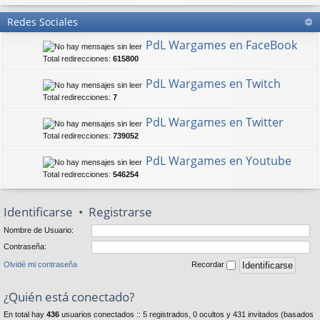
Redes Sociales
PdL Wargames en FaceBook
Total redirecciones:
615800
PdL Wargames en Twitch
Total redirecciones:
7
PdL Wargames en Twitter
Total redirecciones:
739052
PdL Wargames en Youtube
Total redirecciones:
546254
Identificarse
•
Registrarse
Nombre de Usuario:
Contraseña:
Olvidé mi contraseña
Recordar
¿Quién está conectado?
En total hay
436
usuarios conectados :: 5 registrados, 0 ocultos y 431 invitados (basados