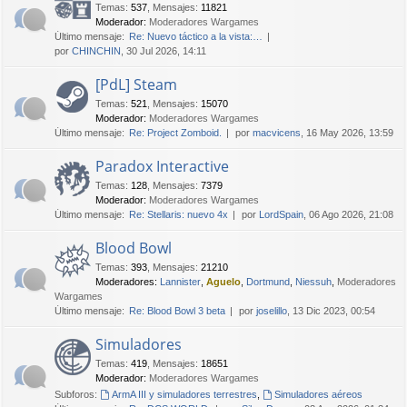
Temas
:
537
,
Mensajes
:
11821
Moderador:
Moderadores Wargames
Último mensaje:
Re: Nuevo táctico a la vista:…
por
CHINCHIN
, 30 Jul 2026, 14:11
[PdL] Steam
Temas
:
521
,
Mensajes
:
15070
Moderador:
Moderadores Wargames
Último mensaje:
Re: Project Zomboid.
por
macvicens
, 16 May 2026, 13:59
Paradox Interactive
Temas
:
128
,
Mensajes
:
7379
Moderador:
Moderadores Wargames
Último mensaje:
Re: Stellaris: nuevo 4x
por
LordSpain
, 06 Ago 2026, 21:08
Blood Bowl
Temas
:
393
,
Mensajes
:
21210
Moderadores:
Lannister
,
Aguelo
,
Dortmund
,
Niessuh
,
Moderadores
Wargames
Último mensaje:
Re: Blood Bowl 3 beta
por
joselillo
, 13 Dic 2023, 00:54
Simuladores
Temas
:
419
,
Mensajes
:
18651
Moderador:
Moderadores Wargames
Subforos:
ArmA III y simuladores terrestres
,
Simuladores aéreos