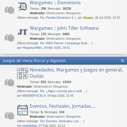
Wargames :: Dominions
Temas
:
358
,
Mensajes
:
30226
Moderador:
Moderadores Wargames
Último mensaje:
Re: Partida Dominions 6
por
Akayar
, 26 Jul 2024, 21:57
Wargames :: John Tiller Software
Temas
:
176
,
Mensajes
:
5969
Moderador:
Moderadores Wargames
Último mensaje:
Re: WDS Panzer Campaings Expl…
por
HispanusMiles
, 09 Abr 2026, 18:42
Juegos de mesa físicos y digitales
Novedades, Wargames y Juegos en general,
Dudas
Temas
:
633
,
Mensajes
:
13419
Moderador:
Moderadores Wargames
Último mensaje:
Re: ¿Algún consejo para confi…
por
MADREPUCELA
, 04 Ago 2026, 11:56
Eventos, Festivales, Jornadas....
Temas
:
6
,
Mensajes
:
154
Moderador:
Moderadores Wargames
Último mensaje:
Re: Eventos, festivales y jor…
por
estefanfaq
, 07 Feb 2025, 15:12