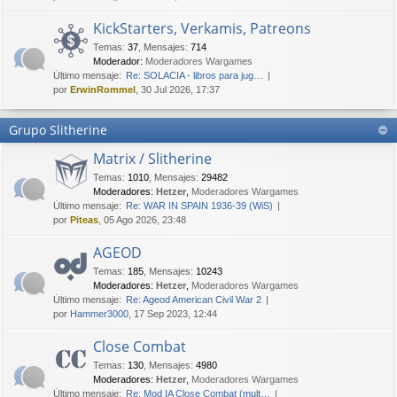
KickStarters, Verkamis, Patreons
Temas
:
37
,
Mensajes
:
714
Moderador:
Moderadores Wargames
Último mensaje:
Re: SOLACIA - libros para jug…
por
ErwinRommel
, 30 Jul 2026, 17:37
Grupo Slitherine
Matrix / Slitherine
Temas
:
1010
,
Mensajes
:
29482
Moderadores:
Hetzer
,
Moderadores Wargames
Último mensaje:
Re: WAR IN SPAIN 1936-39 (WiS)
por
Piteas
, 05 Ago 2026, 23:48
AGEOD
Temas
:
185
,
Mensajes
:
10243
Moderadores:
Hetzer
,
Moderadores Wargames
Último mensaje:
Re: Ageod American Civil War 2
por
Hammer3000
, 17 Sep 2023, 12:44
Close Combat
Temas
:
130
,
Mensajes
:
4980
Moderadores:
Hetzer
,
Moderadores Wargames
Último mensaje:
Re: Mod IA Close Combat (mult…