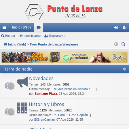
Inicio (Web)
nl
Buscar
Identificarse
or
Registrarse
de
eg
B
ac
Inicio (Web)
Foro Punta de Lanza Wargames
os
nti
ist
u
es
fic
ra
s
rá
ar
rs
c
Tierra de nadie
a
pi
se
e
r
Novedades
do
Temas
:
143
,
Mensajes
:
3602
s
Último mensaje:
Re: Actualización del foro a …
por
Santiago Plaza
, 03 Ago 2026, 15:34
Historia y Libros
Temas
:
1120
,
Mensajes
:
36623
Último mensaje:
Re: Foro El Gran Capitán.
por
ElGranCapitan
, 07 Ago 2026, 11:55